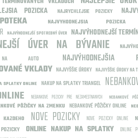
NAJLEPŠIE ÚROK
 TERMÍNOVANÝCH VKLADOCH
LEJSIA POZICKA
NAJV
NAJRYCHLEJSIE POZICKY
POTEKA
NAJVYHODNEJSIA POZICKA
R
NAJVÝHODNEJŠÍ TERMÍ
NAJVÝHODNEJŠÍ SPOTREBNÝ ÚVER
NEJŠÍ ÚVER NA BÝVANIE
NAJVÝH
NAJVÝHODNEJŠI
A NA AUTO
NOVANÉ VKLADY
NAJVYŠŠIE ÚROKY
NAJVYŠŠIE ÚROKY NA 
NEBANKOV
NAKUP NA SPLATKY TRIANGEL
A SPLATKY ONLINE
ONLINE
NEBANKOVE POZICKY PRE NEZAMESTNANYCH
NEBANKOVÉ PÔŽ
NEBANKOVÉ PÔŽIČKY ONLINE
NKOVÉ PÔŽIČKY NA ZMENKU
NE
NOVE POZICKY
NOVE POZICKY ONLINE
N
 KAZDEHO
ONLINE NAKUP NA SPLATKY
 POZICKY
ONLINE P