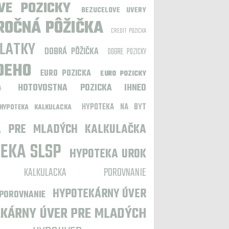
VE POZICKY
BEZUCELOVE UVERY
ROČNÁ PÔŽIČKA
CREDIT POZICKA
LATKY
DOBRÁ PÔŽIČKA
DOBRE POZICKY
DEHO
EURO POZICKA
EURO POZICKY
HOTOVOSTNA POZICKA IHNED
A
HYPOTEKA NA BYT
HYPOTEKA KALKULACKA
A PRE MLADÝCH KALKULAČKA
EKA SLSP
HYPOTEKA UROK
NA KALKULACKA POROVNANIE
HYPOTEKÁRNY ÚVER
POROVNANIE
KÁRNY ÚVER PRE MLADÝCH