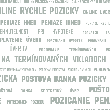
HNED NA UCET
ONLINE POZICKA PRE KAZDEHO
ONLINE POZICKY PRE NEZAM
LINE RYCHLE POZICKY
ONLINE UVER
PENIAZE IHNED
PENIAZE HNED
PENIAZE RYCHL
NEHNUTELNOSTI PRI HYPOTEKE
POPLATOK ZA
PLATENIE ÚVERU
POROVNANIE 
POROVNANIE HYPOTEK
H ÚVEROV
POROVNANIE TERMÍNOVANÝCH VK
 NA TERMÍNOVANÝCH VKLADOCH
POROVN
DZIEB TERMÍNOVANÝCH VKLADOV
POROVNANIE ÚROKOVÝCH SADZIEB V BANKÁCH
ZICKA
POSTOVA BANKA POZICKY
POŠT
OŠTOVÁ BANKA SPOTREBNÝ ÚVER
POZICANIE PEN
E
POTREBUJEM POZICKU