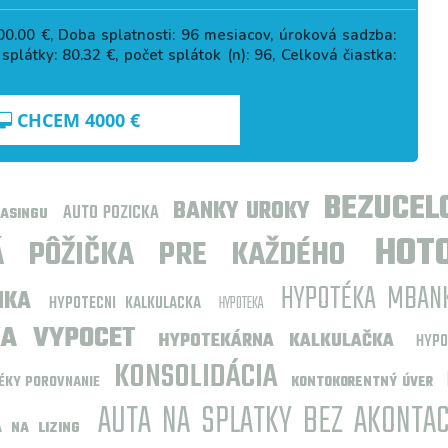
00.00
€, Doba splatnosti:
96
mesiacov, úroková sadzba:
 splátky:
80.32
€, počet splátok (n):
96
, Celková čiastka:
CHCEM
4000
€
BEZUCEL
BANKY UROKY
AUTO POZICKA
EASINGU
HOT
Á PÔŽIČKA PRE KAŽDÉHO
HYPOTÉKA MBAN
NKA
HYPOTECNI KALKULACKA
HYPOTEKA
KA VYPOCET
HYPOTEKÁRNA KALKULAČKA
HYP
KONSOLIDÁCIA
ÉKY POROVNANIE
KONTOKORENTNÝ ÚVER
AUTA NA SPLATKY BEZ AKONTAC
 NA LIZING