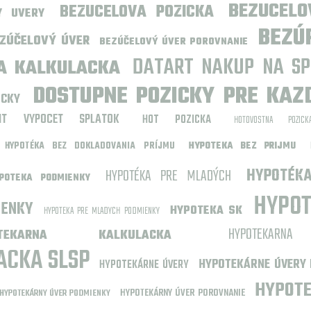
BEZUCELO
BEZUCELOVA POZICKA
Y UVERY
BEZÚ
ZÚČELOVÝ ÚVER
BEZÚČELOVÝ ÚVER POROVNANIE
DATART NAKUP NA SP
A KALKULACKA
DOSTUPNE POZICKY PRE KAZ
ICKY
IT VYPOCET SPLATOK
HOT POZICKA
HOTOVOSTNA POZICK
HYPOTÉKA BEZ DOKLADOVANIA PRÍJMU
HYPOTEKA BEZ PRIJMU
HYPOTÉKA PRE MLADÝCH
HYPOTÉK
POTEKA PODMIENKY
HYPOT
IENKY
HYPOTEKA SK
HYPOTEKA PRE MLADYCH PODMIENKY
HYPOTEKAR
OTEKARNA KALKULACKA
ACKA SLSP
HYPOTEKÁRNE ÚVERY 
HYPOTEKÁRNE ÚVERY
HYPOTE
HYPOTEKÁRNY ÚVER POROVNANIE
HYPOTEKÁRNY ÚVER PODMIENKY