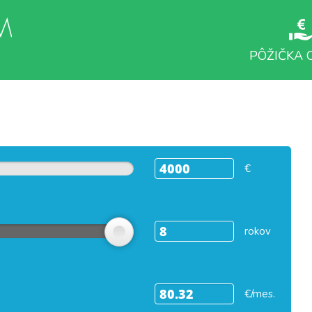
PÔŽIČKA 
€
rokov
€/mes.