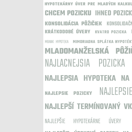
HYPOTEKÁRNY ÚVER PRE MLADÝCH KALKU
CHCEM POZICKU
IHNED POZIC
KONSOLIDÁCIA PÔŽIČIEK
KONSOLIDAČ
KRÁTKODOBÉ ÚVERY
KVATRO POZICKA
MBANK HYPOTEKA
MIMORIADNA SPLÁTKA HYPOTÉK
MLADOMANŽELSKÁ PÔŽI
NAJLACNEJSIA POZICKA
NAJLEPSIA HYPOTEKA NA
NAJLEPSI
NAJLEPSIE POZICKY
NAJLEPŠÍ TERMÍNOVANÝ V
NAJLEPŠIE HYPOTEKÁRNE ÚVERY