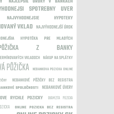
Y
NAJLEPŠIE ÚROKY V BANKÁCH
YHODNEJSI SPOTREBNY UVER
NAJVYHODNEJSIE HYPOTEKY
NOVANÝ VKLAD
NAJVÝHODNEJŠÍ ÚROK
ODNEJŠIA HYPOTÉKA PRE MLADÝCH
A PÔŽIČKA Z BANKY
TERMÍNOVANÝCH VKLADOCH
NÁKUP NA SPLÁTKY
Á PÔŽIČKA
NEBANKOVA POZICKA ONLINE
NEBANKOVÉ PÔŽIČKY BEZ REGISTRA
IČKY
NEBANKOVÉ ÚVERY
BANKOVÉ SPOLOČNOSTI
OVE RYCHLE POZICKY
OKAMZITA POZICKA
OZICKA
ONLINE POZICKA BEZ REGISTRA