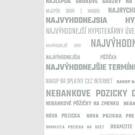
NAJLEPŠIE ÚROKOVÉ SADZBY NA
NAJRYCH
NAJLEPŠIE ÚROKY Z VKLADOV
NAJVYHODNEJSIA HY
NAJVÝHODNEJŠÍ HYPOTEKÁRNY ÚVE
NAJVÝHOD
NAJVÝHODNEJŠÍ ÚVER
NAJVÝHODNEJŠIA PÔŽIČK
NAJVÝHODNEJŠIE TERMÍ
NAKUP NA SPLATKY CEZ INTERNET
NAKUP N
NEBANKOVE POZICKY 
NEBANKOVÉ PÔŽIČKY NA ZMENKU
NEBA
NOVA POZICKA
NOVA POZICKA PRE
OKAMZITE
OKAMZITA POZICKA NA UCET