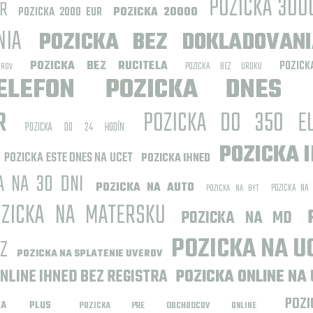
POZICKA 300
R
POZICKA 2000 EUR
POZICKA 20000
NIA
POZICKA BEZ DOKLADOVAN
POZICKA BEZ RUCITELA
POZIC
POZICKA BEZ UROKU
ROV
ELEFON
POZICKA DNES
R
POZICKA DO 350 E
POZICKA DO 24 HODÍN
POZICKA 
POZICKA ESTE DNES NA UCET
POZICKA IHNED
A NA 30 DNI
POZICKA NA AUTO
POZICKA NA 
POZICKA NA BYT
OZICKA NA MATERSKU
POZICKA NA MD
POZICKA NA U
AZ
POZICKA NA SPLATENIE UVEROV
NLINE IHNED BEZ REGISTRA
POZICKA ONLINE NA
POZ
CKA PLUS
POZICKA PRE DOCHODCOV ONLINE