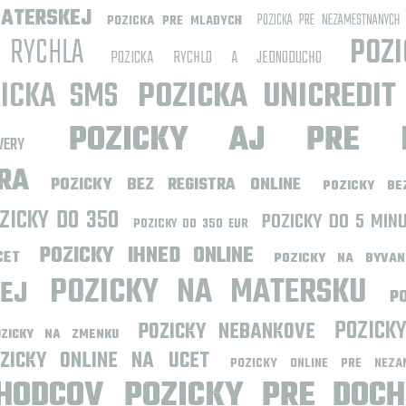
MATERSKEJ
POZICKA PRE NEZAMESTNANYCH
POZICKA PRE MLADYCH
 RYCHLA
POZ
POZICKA RYCHLO A JEDNODUCHO
ZICKA SMS
POZICKA UNICREDIT
POZICKY AJ PRE N
ERY
RA
POZICKY BEZ REGISTRA ONLINE
POZICKY BE
ZICKY DO 350
POZICKY DO 5 MIN
POZICKY DO 350 EUR
POZICKY IHNED ONLINE
CET
POZICKY NA BYVAN
POZICKY NA MATERSKU
EJ
P
POZICK
POZICKY NEBANKOVE
OZICKY NA ZMENKU
ZICKY ONLINE NA UCET
POZICKY ONLINE PRE NEZA
HODCOV
POZICKY PRE DOC