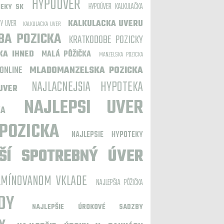
HYPOUVER
HYPOÚVER KALKULAČKA
TEKY SK
Y UVER
KALKULACKA UVERU
KALKULACKA UVER
BA POZICKA
KRATKODOBE POZICKY
KA IHNED
MALÁ PÔŽIČKA
MANZELSKA POZICKA
ONLINE
MLADOMANZELSKA POZICKA
NAJLACNEJSIA HYPOTEKA
UVER
NAJLEPSI UVER
KA
POZICKA
NAJLEPSIE HYPOTEKY
ŠÍ SPOTREBNÝ ÚVER
RMÍNOVANOM VKLADE
NAJLEPŠIA PÔŽIČKA
DY
NAJLEPŠIE ÚROKOVÉ SADZBY