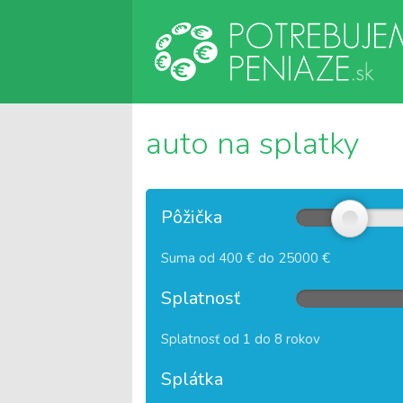
auto na splatky
Pôžička
Suma od 400 € do 25000 €
Splatnosť
Splatnosť od 1 do 8 rokov
Splátka