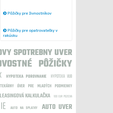
Pôžičky pre živnostníkov
Pôžičky pre opatrovateľky v
rakúsku
OVY SPOTREBNY UVER
OVOSTNÉ PÔŽIČKY
K
HYPOTEKA VUB
HYPOTEKA POROVNANIE
OTEKÁRNY ÚVER PRE MLADÝCH PODMIENKY
LEASINGOVÁ KALKULAČKA
100 EUR POZICKA
IE
AUTO UVER
AUTO NA SPLATKY