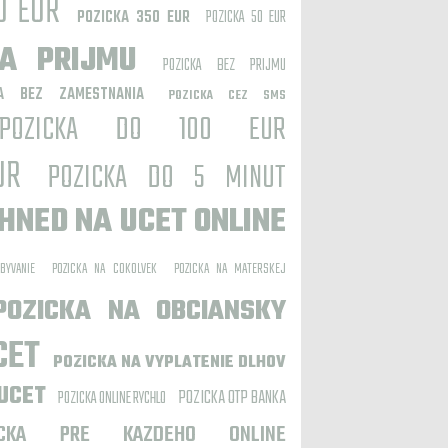
0 EUR
POZICKA 350 EUR
POZICKA 50 EUR
IA PRIJMU
POZICKA BEZ PRIJMU
KA BEZ ZAMESTNANIA
POZICKA CEZ SMS
POZICKA DO 100 EUR
UR
POZICKA DO 5 MINUT
IHNED NA UCET ONLINE
BYVANIE
POZICKA NA COKOLVEK
POZICKA NA MATERSKEJ
POZICKA NA OBCIANSKY
CET
POZICKA NA VYPLATENIE DLHOV
 UCET
POZICKA OTP BANKA
POZICKA ONLINE RYCHLO
ICKA PRE KAZDEHO ONLINE