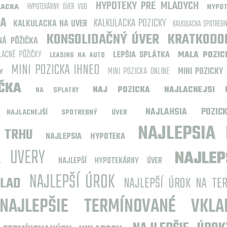
HYPOTEKY PRE MLADYCH
HYPOTEKÁRNY ÚVER VUB
LACKA
HYPO
KA
KALKULACKA POZICKY
KALKULACKA NA UVER
KALKULACKA SPOTREBN
KONSOLIDAČNÝ ÚVER
KRATKODO
NÁ PÔŽIČKA
LACNÉ PÔŽIČKY
LEPŠIA SPLÁTKA
MALA POZIC
LEASING NA AUTO
MINI POZICKA IHNED
MINI POZICKA ONLINE
MINI POZICKY 
Y
ČKA
NAJ POZICKA
NAJLACNEJSI 
NA SPLATKY
NAJLAHSIA POZIC
NAJLACNEJŠÍ SPOTREBNÝ ÚVER
NAJLEPSIA 
 TRHU
NAJLEPSIA HYPOTEKA
E UVERY
NAJLEP
NAJLEPŠÍ HYPOTEKÁRNY ÚVER
NAJLEPŠÍ ÚROK
KLAD
NAJLEPŠÍ ÚROK NA TE
NAJLEPŠIE TERMÍNOVANÉ VKLA