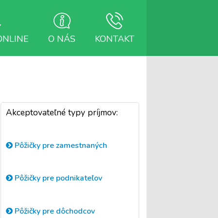
ONLINE
O NÁS
KONTAKT
Akceptovateľné typy príjmov:
Pôžičky pre zamestnaných
Pôžičky pre podnikateľov
Pôžičky pre dôchodcov