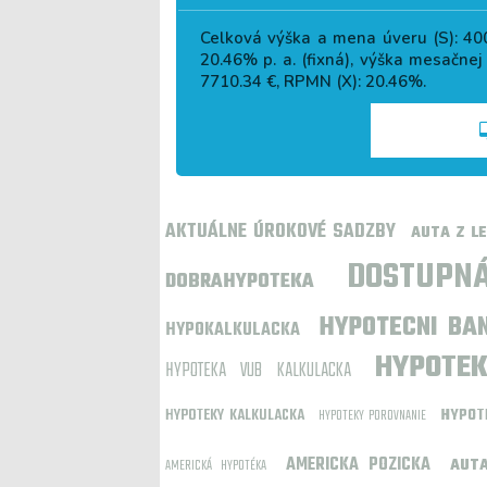
Celková výška a mena úveru (S):
40
20.46
% p. a. (fixná), výška mesačnej
7710.34
€, RPMN (X):
20.46
%.
AKTUÁLNE ÚROKOVÉ SADZBY
AUTA Z L
DOSTUPN
DOBRAHYPOTEKA
HYPOTECNI BA
HYPOKALKULACKA
HYPOTE
HYPOTEKA VUB KALKULACKA
HYPOTEKY KALKULACKA
HYPOT
HYPOTEKY POROVNANIE
AMERICKA POZICKA
AUTA
AMERICKÁ HYPOTÉKA