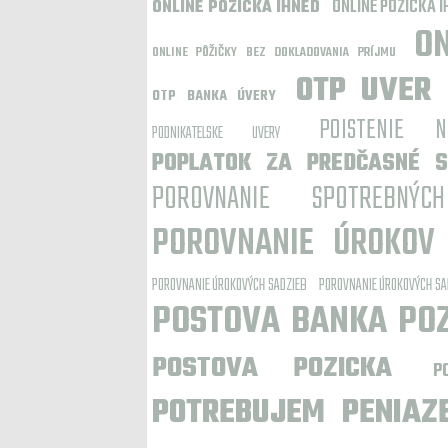
ONLINE POZICKA I
ONLINE POZICKA IHNED
ON
ONLINE PÔŽIČKY BEZ DOKLADOVANIA PRÍJMU
OTP UVER
OTP BANKA ÚVERY
POISTENIE 
PODNIKATELSKE UVERY
POPLATOK ZA PREDČASNÉ S
POROVNANIE SPOTREBNÝC
POROVNANIE ÚROKOV
POROVNANIE ÚROKOVÝCH SADZIEB
POROVNANIE ÚROKOVÝCH SA
POSTOVA BANKA PO
POSTOVA POZICKA
P
POTREBUJEM PENIAZ