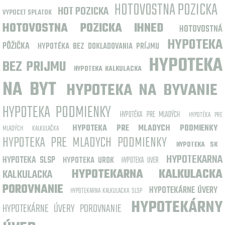
HOTOVOSTNA POZICKA
HOT POZICKA
VYPOCET SPLATOK
HOTOVOSTNA POZICKA IHNED
HOTOVOSTNÁ
HYPOTEKA
PÔŽIČKA
HYPOTÉKA BEZ DOKLADOVANIA PRÍJMU
HYPOTEKA
BEZ PRIJMU
HYPOTEKA KALKULACKA
NA BYT
HYPOTEKA NA BYVANIE
HYPOTEKA PODMIENKY
HYPOTÉKA PRE MLADÝCH
HYPOTÉKA PRE
HYPOTEKA PRE MLADYCH PODMIENKY
MLADÝCH KALKULAČKA
HYPOTEKA PRE MLADYCH PODMIENKY
HYPOTEKA SK
HYPOTEKARNA
HYPOTEKA SLSP
HYPOTEKA UROK
HYPOTEKA UVER
KALKULACKA
HYPOTEKARNA KALKULACKA
POROVNANIE
HYPOTEKÁRNE ÚVERY
HYPOTEKARNA KALKULACKA SLSP
HYPOTEKÁRNY
HYPOTEKÁRNE ÚVERY POROVNANIE