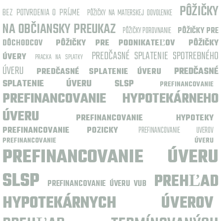
PÔŽIČKY
BEZ POTVRDENIA O PRÍJME
PÔŽIČKY NA MATERSKEJ DOVOLENKE
NA OBČIANSKY PREUKAZ
PÔŽIČKY POROVNANIE
PÔŽIČKY PRE
DÔCHODCOV
PÔŽIČKY PRE PODNIKATEĽOV
PÔŽIČKY
PREDČASNÉ SPLATENIE SPOTREBNÉHO
ÚVERY
PRACKA NA SPLATKY
ÚVERU
PREDČASNÉ
PREDČASNÉ SPLATENIE ÚVERU
SPLATENIE ÚVERU SLSP
PREFINANCOVANIE
PREFINANCOVANIE HYPOTEKÁRNEHO
ÚVERU
PREFINANCOVANIE HYPOTEKY
PREFINANCOVANIE POZICKY
PREFINANCOVANIE UVEROV
PREFINANCOVANIE ÚVERU
PREFINANCOVANIE ÚVERU
SLSP
PREHĽAD
PREFINANCOVANIE ÚVERU VUB
HYPOTEKÁRNYCH ÚVEROV