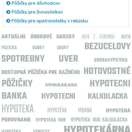
Pôžičky pre dôchodcov
Pôžičky pre živnostníkov
Pôžičky pre opatrovateľky v rakúsku
AKTUÁLNE ÚROKOVÉ SADZBY
AUTA Z LEASINGU
AUTO
BEZUCELOVY
POZICKA
BANKY UROKY
SPOTREBNY UVER
DOBRAHYPOTEKA
HOTOVOSTNÉ
DOSTUPNÁ PÔŽIČKA PRE KAŽDÉHO
PÔŽIČKY
HYPOTECNI
HYPOKALKULACKA
BANKA
HYPOTECNI KALKULACKA
HYPOTEKA
HYPOTÉKA MBANK
HYPOTEKA
POROVNANIE
HYPOTEKA VUB KALKULACKA
HYPOTEKA VUB
HYPOTEKÁRNA