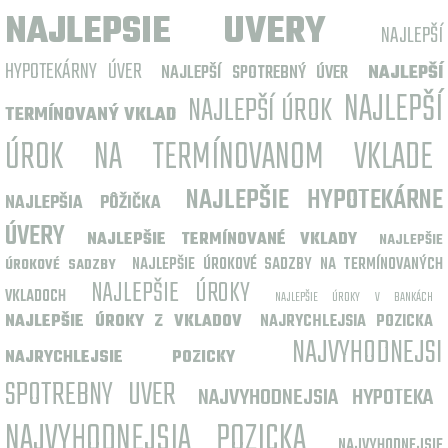
NAJLEPSIE UVERY
NAJLEPŠÍ
HYPOTEKÁRNY ÚVER
NAJLEPŠÍ SPOTREBNÝ ÚVER
NAJLEPŠÍ
NAJLEPŠÍ
NAJLEPŠÍ ÚROK
TERMÍNOVANÝ VKLAD
ÚROK NA TERMÍNOVANOM VKLADE
NAJLEPŠIE HYPOTEKÁRNE
NAJLEPŠIA PÔŽIČKA
ÚVERY
NAJLEPŠIE TERMÍNOVANÉ VKLADY
NAJLEPŠIE
NAJLEPŠIE ÚROKOVÉ SADZBY NA TERMÍNOVANÝCH
ÚROKOVÉ SADZBY
NAJLEPŠIE ÚROKY
VKLADOCH
NAJLEPŠIE ÚROKY V BANKÁCH
NAJLEPŠIE ÚROKY Z VKLADOV
NAJRYCHLEJSIA POZICKA
NAJVYHODNEJSI
NAJRYCHLEJSIE POZICKY
SPOTREBNY UVER
NAJVYHODNEJSIA HYPOTEKA
NAJVYHODNEJSIA POZICKA
NAJVYHODNEJSIE