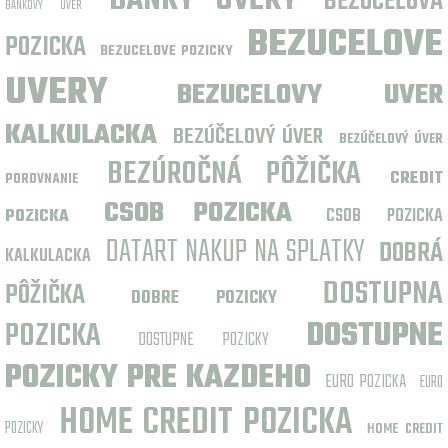
BANKY UVERY
BEZUCELOVA
BANKOVÝ ÚVER
BEZUCELOVE
POZICKA
BEZUCELOVE POZICKY
UVERY
BEZUCELOVY UVER
KALKULACKA
BEZÚČELOVÝ ÚVER
BEZÚČELOVÝ ÚVER
BEZÚROČNÁ PÔŽIČKA
CREDIT
POROVNANIE
CSOB POZICKA
CSOB POZICKA
POZICKA
DATART NAKUP NA SPLATKY
DOBRÁ
KALKULACKA
DOSTUPNA
PÔŽIČKA
DOBRE POZICKY
POZICKA
DOSTUPNE
DOSTUPNE POZICKY
POZICKY PRE KAZDEHO
EURO POZICKA
EURO
HOME CREDIT POZICKA
POZICKY
HOME CREDIT