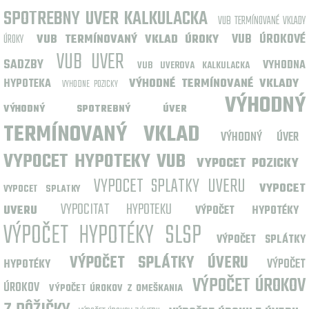
SPOTREBNY UVER KALKULACKA
VUB TERMÍNOVANÉ VKLADY
VUB ÚROKOVÉ
ÚROKY
VUB TERMÍNOVANÝ VKLAD ÚROKY
VUB UVER
SADZBY
VYHODNA
VUB UVEROVA KALKULACKA
HYPOTEKA
VÝHODNÉ TERMÍNOVANÉ VKLADY
VYHODNE POZICKY
VÝHODNÝ
VÝHODNÝ SPOTREBNÝ ÚVER
TERMÍNOVANÝ VKLAD
VÝHODNÝ ÚVER
VYPOCET HYPOTEKY VUB
VYPOCET POZICKY
VYPOCET SPLATKY UVERU
VYPOCET
VYPOCET SPLATKY
VYPOCITAT HYPOTEKU
UVERU
VÝPOČET HYPOTÉKY
VÝPOČET HYPOTÉKY SLSP
VÝPOČET SPLÁTKY
VÝPOČET SPLÁTKY ÚVERU
VÝPOČET
HYPOTÉKY
VÝPOČET ÚROKOV
ÚROKOV
VÝPOČET ÚROKOV Z OMEŠKANIA