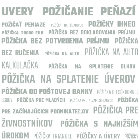
UVERY
POŽIČANIE PEŇAZÍ
POŽIČKY IHNED
POŽIČAŤ PENIAZE
POŽIČKA NA ČOKOLVEK
PÔŽIČKA BEZ DOKLADOVANIA PRÍJMU
PÔŽIČKA 20000 EUR
PÔŽIČKA BEZ POTVRDENIA PRÍJMU
PÔŽIČKA
PÔŽIČKA NA AUTO
BEZ RUČENIA
PÔŽIČKA NA AUTO
KALKULAČKA
PÔŽIČKA NA SPLATENIE DLHOV
PÔŽIČKA NA SPLATENIE ÚVEROV
PÔŽIČKA OD POŠTOVEJ BANKY
PÔŽIČKA OD SÚKROMNEJ
OSOBY
PÔŽIČKA
PÔŽIČKA PRE MLADÝCH
PÔŽIČKA PRE NEZAMESTNANÝCH
PÔŽIČKA PRE
PRE ZAČÍNAJÚCICH PODNIKATEĽOV
ŽIVNOSTNÍKOV
PÔŽIČKA S NAJNIŽŠÍM
ÚROKOM
PÔŽIČKA TRIANGEL
PÔŽIČKY A ÚVERY
PÔŽIČKY