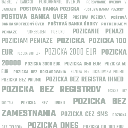
POROVNANIE UVEROV
SADZIEB V BANKÁCH
POROVNANIE ÚVEROV V
POSTOVA BANKA POZICKA
BANKÁCH
POSTOVA BANKA POZICKY
POSTOVA BANKA UVER
POSTOVA POZICKA
POŠTOVÁ
POŠTOVÁ BANKA ÚROKY
POTREBUJEM
BANKA SPOTREBNÝ ÚVER
POZICANIE PENAZI
POTREBUJEM POZICKU
PENIAZE
POZICIAM PENIAZE
POZICKA
POZICKA 100
POZICKA 2000 EUR
EUR
POZICKA
POZICKA 200 EUR
20000
POZICKA 350 EUR
POZICKA 50
POZICKA 3000 EUR
EUR
POZICKA BEZ DOKLADOVANIA PRIJMU
POZICKA BEZ DOKLADOVANIA
POZICKA BEZ REGISTRA IHNED
POZICKA BEZ PRIJMU
POZICKA BEZ REGISTROV
POZICKA BEZ
POZICKA BEZ
POZICKA BEZ UROKU
RUCITELA
ZAMESTNANIA
POZICKA CEZ SMS
POZICKA
POZICKA DNES
POZICKA DO 100 EUR
CEZ TELEFON