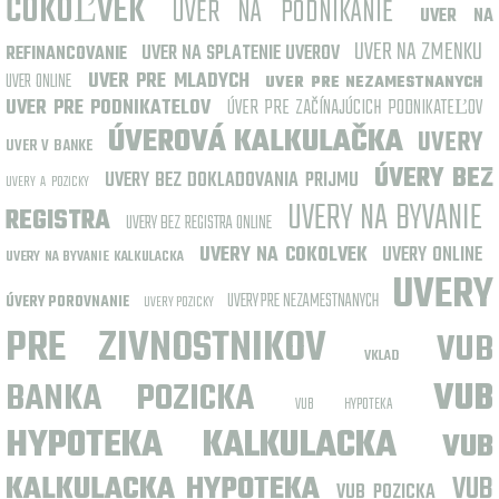
ČOKOĽVEK
UVER NA PODNIKANIE
UVER NA
UVER NA ZMENKU
UVER NA SPLATENIE UVEROV
REFINANCOVANIE
UVER PRE MLADYCH
UVER ONLINE
UVER PRE NEZAMESTNANYCH
UVER PRE PODNIKATELOV
ÚVER PRE ZAČÍNAJÚCICH PODNIKATEĽOV
ÚVEROVÁ KALKULAČKA
UVERY
UVER V BANKE
ÚVERY BEZ
UVERY BEZ DOKLADOVANIA PRIJMU
UVERY A POZICKY
UVERY NA BYVANIE
REGISTRA
UVERY BEZ REGISTRA ONLINE
UVERY NA COKOLVEK
UVERY ONLINE
UVERY NA BYVANIE KALKULACKA
UVERY
UVERY PRE NEZAMESTNANYCH
ÚVERY POROVNANIE
UVERY POZICKY
PRE ZIVNOSTNIKOV
VUB
VKLAD
BANKA POZICKA
VUB
VUB HYPOTEKA
HYPOTEKA KALKULACKA
VUB
KALKULACKA HYPOTEKA
VUB
VUB POZICKA