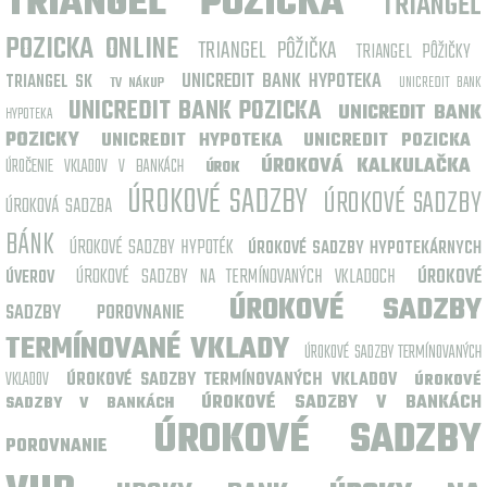
TRIANGEL POZICKA
TRIANGEL
POZICKA ONLINE
TRIANGEL PÔŽIČKA
TRIANGEL PÔŽIČKY
UNICREDIT BANK HYPOTEKA
TRIANGEL SK
UNICREDIT BANK
TV NÁKUP
UNICREDIT BANK POZICKA
UNICREDIT BANK
HYPOTEKA
POZICKY
UNICREDIT HYPOTEKA
UNICREDIT POZICKA
ÚROKOVÁ KALKULAČKA
ÚROČENIE VKLADOV V BANKÁCH
ÚROK
ÚROKOVÉ SADZBY
ÚROKOVÉ SADZBY
ÚROKOVÁ SADZBA
BÁNK
ÚROKOVÉ SADZBY HYPOTÉK
ÚROKOVÉ SADZBY HYPOTEKÁRNYCH
ÚROKOVÉ SADZBY NA TERMÍNOVANÝCH VKLADOCH
ÚROKOVÉ
ÚVEROV
ÚROKOVÉ SADZBY
SADZBY POROVNANIE
TERMÍNOVANÉ VKLADY
ÚROKOVÉ SADZBY TERMÍNOVANÝCH
VKLADOV
ÚROKOVÉ SADZBY TERMÍNOVANÝCH VKLADOV
ÚROKOVÉ
ÚROKOVÉ SADZBY V BANKÁCH
SADZBY V BANKÁCH
ÚROKOVÉ SADZBY
POROVNANIE