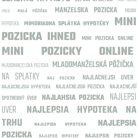
MALA POZICKA
MANZELSKA POZICKA
MBANK
IHNED
MALÁ PÔŽIČKA
MINI
HYPOTEKA
MIMORIADNA SPLÁTKA HYPOTÉKY
POZICKA IHNED
MINI POZICKA ONLINE
MINI POZICKY ONLINE
MLADOMANŽELSKÁ PÔŽIČKA
MLADOMANZELSKA POZICKA
NA SPLATKY
NAJLACNEJSI UVER
NAJ POZICKA
NAJLACNEJSIA POZICKA
NAJLACNEJŠÍ
NAJLACNEJSIA HYPOTEKA
NAJLEPSI
NAJLAHSIA POZICKA
SPOTREBNÝ ÚVER
UVER
NAJLEPSIA HYPOTEKA NA
TRHU
NAJLEPSIA
NAJLEPSIA HYPOTEKA
POZICKA
NAJLEPSIE POZICKY
NAJLEPSIE HYPOTEKY