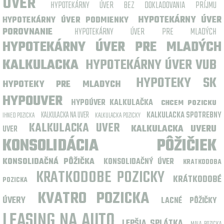
ÚVER
HYPOTEKÁRNY ÚVER BEZ DOKLADOVANIA PRÍJMU
HYPOTEKÁRNY ÚVER
HYPOTEKÁRNY ÚVER PODMIENKY
POROVNANIE
HYPOTEKÁRNY ÚVER PRE MLADÝCH
HYPOTEKÁRNY ÚVER PRE MLADÝCH
KALKULACKA
HYPOTEKÁRNY ÚVER VUB
HYPOTEKY SK
HYPOTEKY PRE MLADYCH
HYPOUVER
HYPOÚVER KALKULAČKA
CHCEM POZICKU
KALKULACKA NA UVER
KALKULACKA SPOTREBNY
IHNED POZICKA
KALKULACKA POZICKY
KALKULACKA UVER
KALKULACKA UVERU
UVER
KONSOLIDÁCIA PÔŽIČIEK
KONSOLIDAČNÁ PÔŽIČKA
KONSOLIDAČNÝ ÚVER
KRATKODOBA
KRATKODOBE POZICKY
KRÁTKODOBÉ
POZICKA
KVATRO POZICKA
ÚVERY
LACNÉ PÔŽIČKY
LEASING NA AUTO
LEPŠIA SPLÁTKA