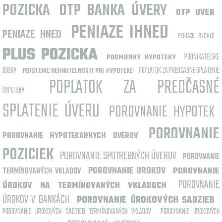
POZICKA
OTP BANKA ÚVERY
OTP UVER
PENIAZE IHNED
PENIAZE HNED
PENIAZE RYCHLO
PLUS POZICKA
PODNIKATELSKE
PODMIENKY HYPOTEKY
UVERY
POPLATOK ZA PREDCASNE SPLATENIE
POISTENIE NEHNUTELNOSTI PRI HYPOTEKE
POPLATOK ZA PREDČASNÉ
HYPOTEKY
SPLATENIE ÚVERU
POROVNANIE HYPOTEK
POROVNANIE
POROVNANIE HYPOTEKARNYCH UVEROV
POZICIEK
POROVNANIE SPOTREBNÝCH ÚVEROV
POROVNANIE
POROVNANIE UROKOV
TERMÍNOVANÝCH VKLADOV
POROVNANIE
POROVNANIE
ÚROKOV NA TERMÍNOVANÝCH VKLADOCH
ÚROKOV V BANKÁCH
POROVNANIE ÚROKOVÝCH SADZIEB
POROVNANIE ÚROKOVÝCH SADZIEB TERMÍNOVANÝCH VKLADOV
POROVNANIE ÚROKOVÝCH