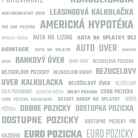
LEASINGOVÁ KALKULAČKA
KONTOKORENTNÝ ÚVER
AMERICKÁ HYPOTÉKA
100 EUR POZICKA
AUTA NA LIZING
AUTA NA SPLATKY BEZ
AMERICKA POZICKA
AUTO UVER
AKONTACIE
AUTO NA SPLATKY
BANKOVÉ
BANKOVÝ ÚVER
BANKY UVERY
BEZUCELOVA POZICKA
ÚVERY
BEZUCELOVY
BEZUCELOVE POZICKY
BEZUCELOVE UVERY
UVER KALKULACKA
BEZÚČELOVÝ ÚVER
BEZÚČELOVÝ
ÚVER POROVNANIE
CSOB POZICKA
BEZÚROČNÁ PÔŽIČKA
CREDIT POZICKA
DOBRÁ
DATART NAKUP NA SPLATKY
CSOB POZICKA KALKULACKA
DOBRE POZICKY
DOSTUPNA POZICKA
PÔŽIČKA
DOSTUPNE POZICKY
DOSTUPNE POZICKY PRE
EURO POZICKY
EURO POZICKA
KAZDEHO