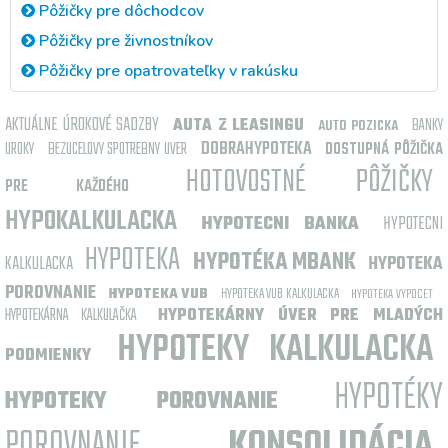
Pôžičky pre dôchodcov
Pôžičky pre živnostníkov
Pôžičky pre opatrovateľky v rakúsku
AKTUÁLNE ÚROKOVÉ SADZBY
AUTA Z LEASINGU
BANKY
AUTO POZICKA
DOBRAHYPOTEKA
UROKY
BEZUCELOVY SPOTREBNY UVER
DOSTUPNÁ PÔŽIČKA
HOTOVOSTNÉ PÔŽIČKY
PRE KAŽDÉHO
HYPOKALKULACKA
HYPOTECNI BANKA
HYPOTECNI
HYPOTEKA
HYPOTÉKA MBANK
KALKULACKA
HYPOTEKA
POROVNANIE
HYPOTEKA VUB
HYPOTEKA VUB KALKULACKA
HYPOTEKA VYPOCET
HYPOTEKÁRNA KALKULAČKA
HYPOTEKÁRNY ÚVER PRE MLADÝCH
HYPOTEKY KALKULACKA
PODMIENKY
HYPOTÉKY
HYPOTEKY POROVNANIE
POROVNANIE
KONSOLIDÁCIA