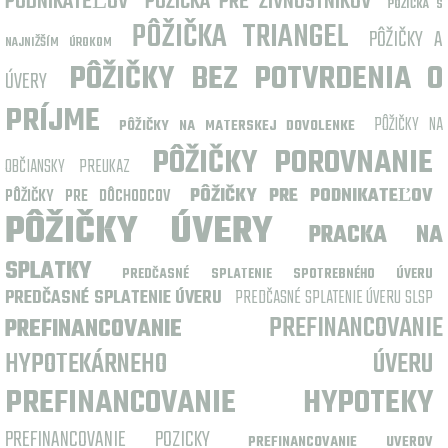
PODNIKATEĽOV
PÔŽIČKA PRE ŽIVNOSTNÍKOV
PÔŽIČKA S
PÔŽIČKA TRIANGEL
PÔŽIČKY A
NAJNIŽŠÍM ÚROKOM
PÔŽIČKY BEZ POTVRDENIA O
ÚVERY
PRÍJME
PÔŽIČKY NA
PÔŽIČKY NA MATERSKEJ DOVOLENKE
PÔŽIČKY POROVNANIE
OBČIANSKY PREUKAZ
PÔŽIČKY PRE PODNIKATEĽOV
PÔŽIČKY PRE DÔCHODCOV
PÔŽIČKY ÚVERY
PRACKA NA
SPLATKY
PREDČASNÉ SPLATENIE SPOTREBNÉHO ÚVERU
PREDČASNÉ SPLATENIE ÚVERU
PREDČASNÉ SPLATENIE ÚVERU SLSP
PREFINANCOVANIE
PREFINANCOVANIE
HYPOTEKÁRNEHO ÚVERU
PREFINANCOVANIE HYPOTEKY
PREFINANCOVANIE POZICKY
PREFINANCOVANIE UVEROV