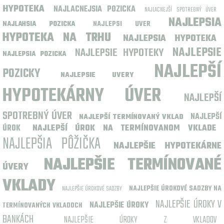
HYPOTEKA
NAJLACNEJSIA POZICKA
NAJLACNEJŠÍ SPOTREBNÝ ÚVER
NAJLEPSIA
NAJLEPSI UVER
NAJLAHSIA POZICKA
HYPOTEKA NA TRHU
NAJLEPSIA HYPOTEKA
NAJLEPSIE HYPOTEKY
NAJLEPSIE
NAJLEPSIA POZICKA
NAJLEPŠÍ
POZICKY
NAJLEPSIE UVERY
HYPOTEKÁRNY ÚVER
NAJLEPŠÍ
SPOTREBNÝ ÚVER
NAJLEPŠÍ
NAJLEPŠÍ TERMÍNOVANÝ VKLAD
ÚROK
NAJLEPŠÍ ÚROK NA TERMÍNOVANOM VKLADE
NAJLEPŠIA PÔŽIČKA
NAJLEPŠIE HYPOTEKÁRNE
NAJLEPŠIE TERMÍNOVANÉ
ÚVERY
VKLADY
NAJLEPŠIE ÚROKOVÉ SADZBY
NAJLEPŠIE ÚROKOVÉ SADZBY NA
NAJLEPŠIE ÚROKY V
NAJLEPŠIE ÚROKY
TERMÍNOVANÝCH VKLADOCH
BANKÁCH
NAJLEPŠIE ÚROKY Z VKLADOV