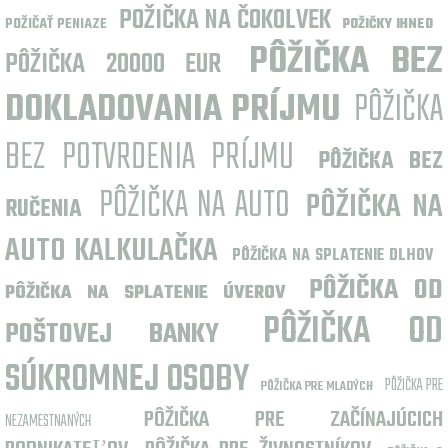
POŽIČKA NA ČOKOLVEK
POŽIČAŤ PENIAZE
POŽIČKY IHNED
PÔŽIČKA BEZ
PÔŽIČKA 20000 EUR
DOKLADOVANIA PRÍJMU
PÔŽIČKA
BEZ POTVRDENIA PRÍJMU
PÔŽIČKA BEZ
PÔŽIČKA NA AUTO
PÔŽIČKA NA
RUČENIA
AUTO KALKULAČKA
PÔŽIČKA NA SPLATENIE DLHOV
PÔŽIČKA OD
PÔŽIČKA NA SPLATENIE ÚVEROV
PÔŽIČKA OD
POŠTOVEJ BANKY
SÚKROMNEJ OSOBY
PÔŽIČKA PRE
PÔŽIČKA PRE MLADÝCH
PÔŽIČKA PRE ZAČÍNAJÚCICH
NEZAMESTNANÝCH