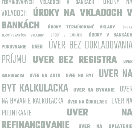
ÚROKY NA
TERMÍNOVANÝCH VKLADOCH V BANKÁCH
ÚROKY NA VKLADOCH V
VKLADOCH
BANKÁCH
ÚROKY TERMÍNOVANÉ VKLADY
ÚROKY
ÚROKY V BANKÁCH
ÚROKY V BANKÁCH
TERMÍNOVANÝCH VKLADOV
ÚVER BEZ DOKLADOVANIA
UVER
POROVNANIE
PRÍJMU
UVER BEZ REGISTRA
UVER
UVER NA
UVER NA AUTO
UVER NA BYT
KALKULACKA
BYT KALKULACKA
UVER
UVER NA BYVANIE
NA BYVANIE KALKULACKA
UVER NA
ÚVER NA ČOKOĽVEK
UVER NA
PODNIKANIE
REFINANCOVANIE
UVER NA SPLATENIE