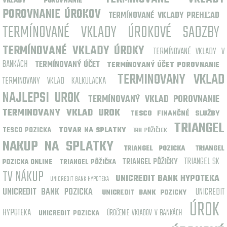
VKLADY POROVNANIE
POROVNANIE ÚROKOV
TERMÍNOVANÉ VKLADY PREHĽAD
TERMÍNOVANÉ VKLADY ÚROKOVÉ SADZBY
TERMÍNOVANÉ VKLADY ÚROKY
TERMÍNOVANÉ VKLADY V
BANKÁCH
TERMÍNOVANÝ ÚČET
TERMÍNOVANÝ ÚČET POROVNANIE
TERMINOVANY VKLAD
TERMINOVANY VKLAD KALKULACKA
NAJLEPSI UROK
TERMÍNOVANÝ VKLAD POROVNANIE
TERMINOVANY VKLAD UROK
TESCO FINANČNÉ SLUŽBY
TRIANGEL
TESCO POZICKA
TOVAR NA SPLATKY
TRH PÔŽIČIEK
NAKUP NA SPLATKY
TRIANGEL POZICKA
TRIANGEL
TRIANGEL SK
TRIANGEL PÔŽIČKY
TRIANGEL PÔŽIČKA
POZICKA ONLINE
TV NÁKUP
UNICREDIT BANK HYPOTEKA
UNICREDIT BANK HYPOTEKA
UNICREDIT BANK POZICKA
UNICREDIT
UNICREDIT BANK POZICKY
ÚROK
HYPOTEKA
ÚROČENIE VKLADOV V BANKÁCH
UNICREDIT POZICKA