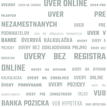
UVER ONLINE
UVEROV
UVER NA ZMENKU
UVER PRE
UVER PRE
MLADYCH
NEZAMESTNANYCH
UVER PRE
PODNIKATELOV
UVER V
ÚVER PRE ZAČÍNAJÚCICH PODNIKATEĽOV
BANKE
ÚVEROVÁ KALKULAČKA
UVERY A
UVERY
UVERY BEZ DOKLADOVANIA PRIJMU
POZICKY
ÚVERY BEZ
UVERY BEZ REGISTRA
REGISTRA
ONLINE
UVERY NA BYVANIE
UVERY NA BYVANIE
UVERY ONLINE
KALKULACKA
UVERY NA COKOLVEK
UVERY POZICKY
ÚVERY POROVNANIE
UVERY PRE
VUB
VKLAD
UVERY PRE ZIVNOSTNIKOV
NEZAMESTNANYCH
BANKA POZICKA
VUB HYPOTEKA
VUB HYPOTEKA