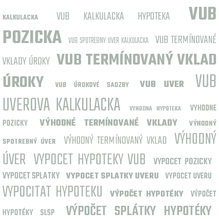
VUB
VUB KALKULACKA HYPOTEKA
KALKULACKA
POZICKA
VUB TERMÍNOVANÉ
VUB SPOTREBNY UVER KALKULACKA
VUB TERMÍNOVANÝ VKLAD
VKLADY ÚROKY
VUB
ÚROKY
VUB UVER
VUB ÚROKOVÉ SADZBY
UVEROVA KALKULACKA
VYHODNE
VYHODNA HYPOTEKA
VÝHODNÉ TERMÍNOVANÉ VKLADY
POZICKY
VÝHODNÝ
VÝHODNÝ
VÝHODNÝ TERMÍNOVANÝ VKLAD
SPOTREBNÝ ÚVER
ÚVER
VYPOCET HYPOTEKY VUB
VYPOCET POZICKY
VYPOCET SPLATKY
VYPOCET SPLATKY UVERU
VYPOCET UVERU
VYPOCITAT HYPOTEKU
VÝPOČET HYPOTÉKY
VÝPOČET
VÝPOČET SPLÁTKY HYPOTÉKY
HYPOTÉKY SLSP