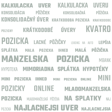
KALKULACKA UVERU
KALKULACKA UVER
KONSOLIDÁCIA PÔŽIČIEK
KONSOLIDAČNÁ PÔŽIČKA
KONSOLIDAČNÝ ÚVER
KRATKODOBA POZICKA
KRATKODOBE
KVATRO
KRÁTKODOBÉ ÚVERY
POZICKY
POZICKA
LACNÉ PÔŽIČKY
LEPŠIA
LEASING NA AUTO
SPLÁTKA
MALÁ PÔŽIČKA
MALA POZICKA IHNED
MANZELSKA POZICKA
MBANK
HYPOTEKA
MIMORIADNA SPLÁTKA HYPOTÉKY
MINI
MINI POZICKA IHNED
MINI POZICKA ONLINE
POZICKY ONLINE
MLADOMANZELSKA
NA SPLATKY
POZICKA
MLADOMANŽELSKÁ PÔŽIČKA
NAJ
NAJLACNEJSI UVER
NAJLACNEJSIA
POZICKA