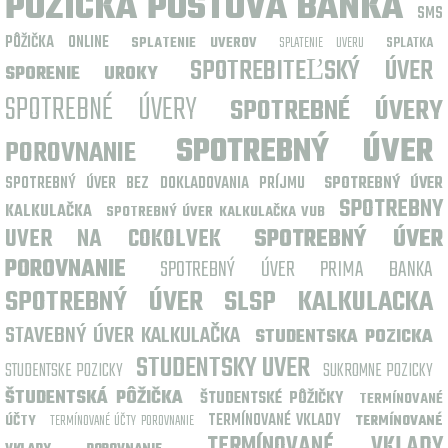
POZICKA POSTOVA BANKA
SMS
PÔŽIČKA ONLINE
SPLATENIE UVEROV
SPLATENIE UVERU
SPLATKA
SPOTREBITEĽSKÝ ÚVER
SPORENIE UROKY
SPOTREBNÉ ÚVERY
SPOTREBNÉ ÚVERY
SPOTREBNÝ ÚVER
POROVNANIE
SPOTREBNÝ ÚVER BEZ DOKLADOVANIA PRÍJMU
SPOTREBNÝ ÚVER
SPOTREBNY
KALKULAČKA
SPOTREBNÝ ÚVER KALKULAČKA VUB
UVER NA COKOLVEK
SPOTREBNÝ ÚVER
POROVNANIE
SPOTREBNÝ ÚVER PRIMA BANKA
SPOTREBNÝ ÚVER SLSP KALKULACKA
STAVEBNÝ ÚVER KALKULAČKA
STUDENTSKA POZICKA
STUDENTSKY UVER
STUDENTSKE POZICKY
SUKROMNE POZICKY
ŠTUDENTSKÁ PÔŽIČKA
ŠTUDENTSKÉ PÔŽIČKY
TERMÍNOVANÉ
TERMÍNOVANÉ VKLADY
ÚČTY
TERMÍNOVANÉ ÚČTY POROVNANIE
TERMÍNOVANÉ
TERMÍNOVANÉ VKLADY