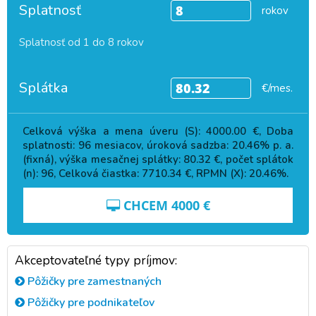
Splatnosť
rokov
Splatnosť od 1 do 8 rokov
Splátka
€/mes.
Celková výška a mena úveru (S):
4000.00
€, Doba
splatnosti:
96
mesiacov, úroková sadzba:
20.46
% p. a.
(fixná), výška mesačnej splátky:
80.32
€, počet splátok
(n):
96
, Celková čiastka:
7710.34
€, RPMN (X):
20.46
%.
CHCEM
4000
€
Akceptovateľné typy príjmov:
Pôžičky pre zamestnaných
Pôžičky pre podnikateľov