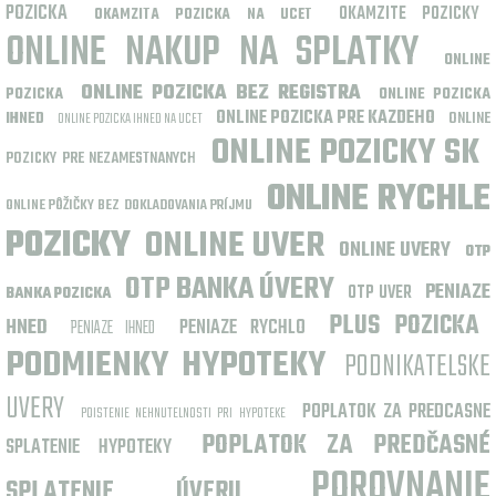
POZICKA
OKAMZITE POZICKY
OKAMZITA POZICKA NA UCET
ONLINE NAKUP NA SPLATKY
ONLINE
ONLINE POZICKA BEZ REGISTRA
POZICKA
ONLINE POZICKA
ONLINE POZICKA PRE KAZDEHO
IHNED
ONLINE
ONLINE POZICKA IHNED NA UCET
ONLINE POZICKY SK
POZICKY PRE NEZAMESTNANYCH
ONLINE RYCHLE
ONLINE PÔŽIČKY BEZ DOKLADOVANIA PRÍJMU
POZICKY
ONLINE UVER
ONLINE UVERY
OTP
OTP BANKA ÚVERY
PENIAZE
OTP UVER
BANKA POZICKA
PLUS POZICKA
HNED
PENIAZE RYCHLO
PENIAZE IHNED
PODMIENKY HYPOTEKY
PODNIKATELSKE
UVERY
POPLATOK ZA PREDCASNE
POISTENIE NEHNUTELNOSTI PRI HYPOTEKE
POPLATOK ZA PREDČASNÉ
SPLATENIE HYPOTEKY
POROVNANIE
SPLATENIE ÚVERU