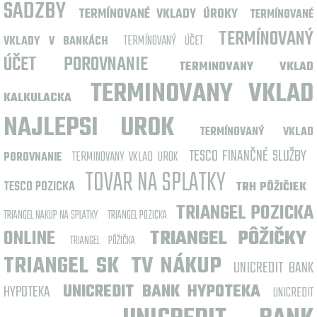
SADZBY
TERMÍNOVANÉ VKLADY ÚROKY
TERMÍNOVANÉ
TERMÍNOVANÝ
TERMÍNOVANÝ ÚČET
VKLADY V BANKÁCH
ÚČET POROVNANIE
TERMINOVANY VKLAD
TERMINOVANY VKLAD
KALKULACKA
NAJLEPSI UROK
TERMÍNOVANÝ VKLAD
TESCO FINANČNÉ SLUŽBY
TERMINOVANY VKLAD UROK
POROVNANIE
TOVAR NA SPLATKY
TESCO POZICKA
TRH PÔŽIČIEK
TRIANGEL POZICKA
TRIANGEL NAKUP NA SPLATKY
TRIANGEL POZICKA
ONLINE
TRIANGEL PÔŽIČKY
TRIANGEL PÔŽIČKA
TRIANGEL SK
TV NÁKUP
UNICREDIT BANK
HYPOTEKA
UNICREDIT BANK HYPOTEKA
UNICREDIT