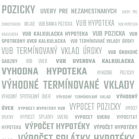
POZICKY
UVERY PRE NEZAMESTNANYCH
UVERY PRE
VUB HYPOTEKA
VKLAD
VUB BANKA POZICKA
ZIVNOSTNIKOV
VUB HYPOTEKA
VUB POZICKA
VUB KALKULACKA HYPOTEKA
VUB
KALKULACKA
SPOTREBNY UVER KALKULACKA
VUB TERMÍNOVANÉ VKLADY ÚROKY
VUB TERMÍNOVANÝ VKLAD ÚROKY
VUB ÚROKOVÉ
VUB UVER
VUB UVEROVA KALKULACKA
SADZBY
VYHODNA HYPOTEKA
VYHODNE POZICKY
VÝHODNÉ TERMÍNOVANÉ VKLADY
VÝHODNÝ SPOTREBNÝ ÚVER
VÝHODNÝ
VÝHODNÝ TERMÍNOVANÝ VKLAD
VYPOCET POZICKY
ÚVER
VYPOCET
VYPOCET HYPOTEKY VUB
VYPOCET SPLATKY UVERU
SPLATKY
VYPOCET UVERU
VYPOCITAT
VÝPOČET HYPOTÉKY
VÝPOČET HYPOTÉKY
HYPOTEKU