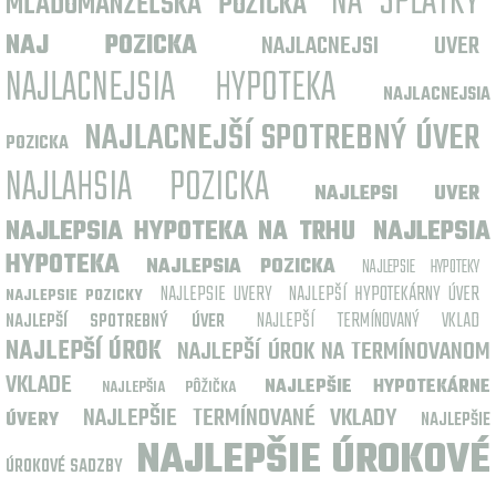
NA SPLATKY
MLADOMANŽELSKÁ PÔŽIČKA
NAJ POZICKA
NAJLACNEJSI UVER
NAJLACNEJSIA HYPOTEKA
NAJLACNEJSIA
NAJLACNEJŠÍ SPOTREBNÝ ÚVER
POZICKA
NAJLAHSIA POZICKA
NAJLEPSI UVER
NAJLEPSIA HYPOTEKA NA TRHU
NAJLEPSIA
HYPOTEKA
NAJLEPSIA POZICKA
NAJLEPSIE HYPOTEKY
NAJLEPSIE UVERY
NAJLEPŠÍ HYPOTEKÁRNY ÚVER
NAJLEPSIE POZICKY
NAJLEPŠÍ TERMÍNOVANÝ VKLAD
NAJLEPŠÍ SPOTREBNÝ ÚVER
NAJLEPŠÍ ÚROK
NAJLEPŠÍ ÚROK NA TERMÍNOVANOM
VKLADE
NAJLEPŠIE HYPOTEKÁRNE
NAJLEPŠIA PÔŽIČKA
NAJLEPŠIE TERMÍNOVANÉ VKLADY
ÚVERY
NAJLEPŠIE
NAJLEPŠIE ÚROKOVÉ
ÚROKOVÉ SADZBY