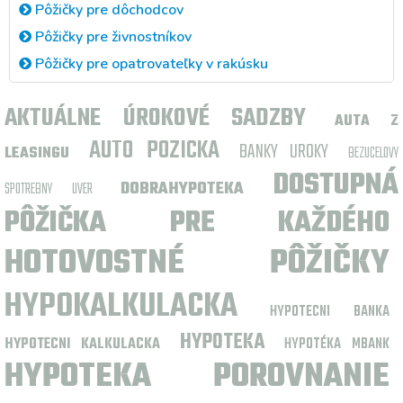
Pôžičky pre dôchodcov
Pôžičky pre živnostníkov
Pôžičky pre opatrovateľky v rakúsku
AKTUÁLNE ÚROKOVÉ SADZBY
AUTA Z
AUTO POZICKA
BANKY UROKY
LEASINGU
BEZUCELOVY
DOSTUPNÁ
DOBRAHYPOTEKA
SPOTREBNY UVER
PÔŽIČKA PRE KAŽDÉHO
HOTOVOSTNÉ PÔŽIČKY
HYPOKALKULACKA
HYPOTECNI BANKA
HYPOTEKA
HYPOTECNI KALKULACKA
HYPOTÉKA MBANK
HYPOTEKA POROVNANIE