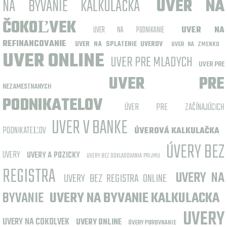
NA BYVANIE KALKULACKA
ÚVER NA
ČOKOĽVEK
UVER NA PODNIKANIE
UVER NA
REFINANCOVANIE
UVER NA SPLATENIE UVEROV
UVER NA ZMENKU
UVER ONLINE
UVER PRE MLADYCH
UVER PRE
UVER PRE
NEZAMESTNANYCH
PODNIKATELOV
ÚVER PRE ZAČÍNAJÚCICH
UVER V BANKE
PODNIKATEĽOV
ÚVEROVÁ KALKULAČKA
ÚVERY BEZ
UVERY
UVERY A POZICKY
UVERY BEZ DOKLADOVANIA PRIJMU
REGISTRA
UVERY NA
UVERY BEZ REGISTRA ONLINE
BYVANIE
UVERY NA BYVANIE KALKULACKA
UVERY
UVERY NA COKOLVEK
UVERY ONLINE
ÚVERY POROVNANIE