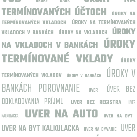
UROKY BANK
TERMÍNOVANÝCH ÚČTOCH
ÚROKY NA
ÚROKY NA TERMÍNOVANÝCH
TERMÍNOVANÝCH VKLADOCH
ÚROKY
VKLADOCH V BANKÁCH
ÚROKY NA VKLADOCH
ÚROKY
NA VKLADOCH V BANKÁCH
TERMÍNOVANÉ VKLADY
ÚROKY
ÚROKY V
TERMÍNOVANÝCH VKLADOV
ÚROKY V BANKÁCH
BANKÁCH POROVNANIE
ÚVER BEZ
UVER
DOKLADOVANIA PRÍJMU
UVER BEZ REGISTRA
UVER
UVER NA AUTO
KALKULACKA
UVER NA BYT
UVER
UVER NA BYT KALKULACKA
UVER NA BYVANIE