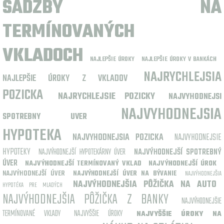
SADZBY NA
TERMÍNOVANÝCH
VKLADOCH
NAJLEPŠIE ÚROKY
NAJLEPŠIE ÚROKY V BANKÁCH
NAJRYCHLEJSIA
NAJLEPŠIE ÚROKY Z VKLADOV
POZICKA
NAJRYCHLEJSIE POZICKY
NAJVYHODNEJSI
NAJVYHODNEJSIA
SPOTREBNY UVER
HYPOTEKA
NAJVYHODNEJSIA POZICKA
NAJVYHODNEJSIE
HYPOTEKY
NAJVÝHODNEJŠÍ HYPOTEKÁRNY ÚVER
NAJVÝHODNEJŠÍ SPOTREBNÝ
ÚVER
NAJVÝHODNEJŠÍ TERMÍNOVANÝ VKLAD
NAJVÝHODNEJŠÍ ÚROK
NAJVÝHODNEJŠÍ ÚVER
NAJVÝHODNEJŠÍ ÚVER NA BÝVANIE
NAJVÝHODNEJŠIA
NAJVÝHODNEJŠIA PÔŽIČKA NA AUTO
HYPOTÉKA PRE MLADÝCH
NAJVÝHODNEJŠIA PÔŽIČKA Z BANKY
NAJVÝHODNEJŠIE
TERMÍNOVANÉ VKLADY
NAJVYŠŠIE ÚROKY
NAJVYŠŠIE ÚROKY NA