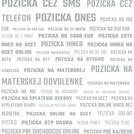
POZICKA CEZ SMS
POZICKA CEZ
POZICKA DNES
TELEFON
POZICKA DO 100
EUR
POZICKA DO 350 EUR
POZICKA DO 200 EUR
POZICKA DO 24 HODÍN
POZICKA DO 5000 EUR
POZICKA ESTE
POZICKA DO 5 MINUT
POZICKA IHNED
DNES NA UCET
POZICKA IHNED NA
UCET ONLINE
POZICKA NA 30 DNI
POZICKA NA
POZICKA KALKULACKA
POZICKA NA BYVANIE
AUTO
POZICKA NA BYT
POZICKA NA
POZICKA NA
POZICKA NA MATERSKEJ
COKOLVEK
MATERSKEJ DOVOLENKE
POZICKA NA MATERSKU
POZICKA NA MD
POZICKA NA OBCIANSKY
POZICKA NA OBCIANSKY PREUKAZ
POZICKA NA SPLATENIE UVEROV
POZICKA NA UCET
POZICKA NA
POZICKA ONLINE IHNED BEZ
VYPLATENIE DLHOV
POZICKA OD POSTOVEJ BANKY
POZICKA ONLINE
REGISTRA
POZICKA ONLINE NA UCET
RYCHLO
POZICKA OTP BANKA
POZICKA PLUS
POZICKA PENAZI
POZICKA PRE DOCHODCOV ONLINE
POZICKA PRE KAZDEHO