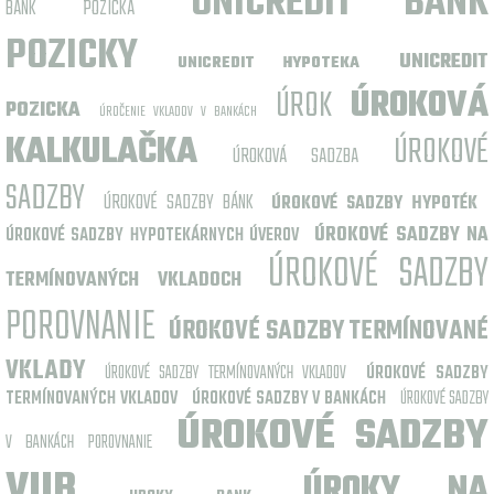
UNICREDIT BANK
BANK POZICKA
POZICKY
UNICREDIT
UNICREDIT HYPOTEKA
ÚROK
ÚROKOVÁ
POZICKA
ÚROČENIE VKLADOV V BANKÁCH
KALKULAČKA
ÚROKOVÉ
ÚROKOVÁ SADZBA
SADZBY
ÚROKOVÉ SADZBY BÁNK
ÚROKOVÉ SADZBY HYPOTÉK
ÚROKOVÉ SADZBY NA
ÚROKOVÉ SADZBY HYPOTEKÁRNYCH ÚVEROV
ÚROKOVÉ SADZBY
TERMÍNOVANÝCH VKLADOCH
POROVNANIE
ÚROKOVÉ SADZBY TERMÍNOVANÉ
VKLADY
ÚROKOVÉ SADZBY TERMÍNOVANÝCH VKLADOV
ÚROKOVÉ SADZBY
TERMÍNOVANÝCH VKLADOV
ÚROKOVÉ SADZBY V BANKÁCH
ÚROKOVÉ SADZBY
ÚROKOVÉ SADZBY
V BANKÁCH POROVNANIE
VUB
ÚROKY NA