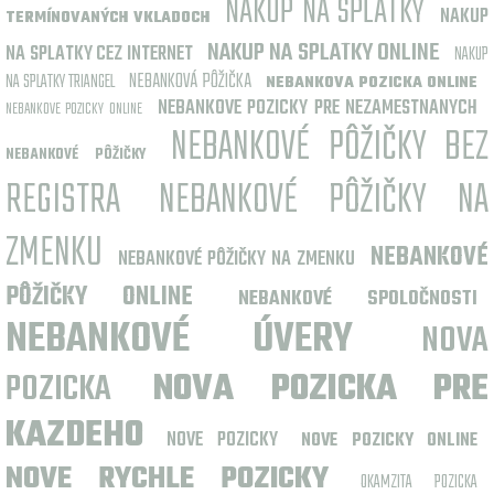
NÁKUP NA SPLÁTKY
NAKUP
TERMÍNOVANÝCH VKLADOCH
NAKUP NA SPLATKY ONLINE
NA SPLATKY CEZ INTERNET
NAKUP
NEBANKOVÁ PÔŽIČKA
NA SPLATKY TRIANGEL
NEBANKOVA POZICKA ONLINE
NEBANKOVE POZICKY PRE NEZAMESTNANYCH
NEBANKOVE POZICKY ONLINE
NEBANKOVÉ PÔŽIČKY BEZ
NEBANKOVÉ PÔŽIČKY
REGISTRA
NEBANKOVÉ PÔŽIČKY NA
ZMENKU
NEBANKOVÉ
NEBANKOVÉ PÔŽIČKY NA ZMENKU
PÔŽIČKY ONLINE
NEBANKOVÉ SPOLOČNOSTI
NEBANKOVÉ ÚVERY
NOVA
POZICKA
NOVA POZICKA PRE
KAZDEHO
NOVE POZICKY
NOVE POZICKY ONLINE
NOVE RYCHLE POZICKY
OKAMZITA POZICKA