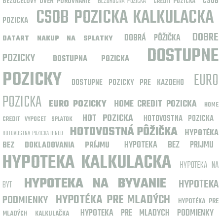
BEZÚROČNÁ PÔŽIČKA
CSOB
BEZÚČELOVÝ ÚVER POROVNANIE
CREDIT POZICKA
CSOB POZICKA KALKULACKA
POZICKA
DOBRE
DOBRÁ PÔŽIČKA
DATART NAKUP NA SPLATKY
DOSTUPNE
POZICKY
DOSTUPNA POZICKA
POZICKY
EURO
DOSTUPNE POZICKY PRE KAZDEHO
POZICKA
EURO POZICKY
HOME CREDIT POZICKA
HOME
HOT POZICKA
HOTOVOSTNA POZICKA
CREDIT VYPOCET SPLATOK
HOTOVOSTNÁ PÔŽIČKA
HYPOTÉKA
HOTOVOSTNA POZICKA IHNED
HYPOTEKA BEZ PRIJMU
BEZ DOKLADOVANIA PRÍJMU
HYPOTEKA KALKULACKA
HYPOTEKA NA
HYPOTEKA NA BYVANIE
HYPOTEKA
BYT
PODMIENKY
HYPOTÉKA PRE MLADÝCH
HYPOTÉKA PRE
HYPOTEKA PRE MLADYCH PODMIENKY
MLADÝCH KALKULAČKA