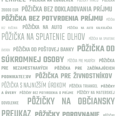
POŽIČKY IHNED
POŽIČKA NA ČOKOLVEK
PÔŽIČKA
PÔŽIČKA BEZ DOKLADOVANIA PRÍJMU
20000 EUR
PÔŽIČKA BEZ POTVRDENIA PRÍJMU
PÔŽIČKA
PÔŽIČKA NA AUTO
BEZ RUČENIA
PÔŽIČKA NA AUTO KALKULAČKA
PÔŽIČKA NA SPLATENIE DLHOV
PÔŽIČKA NA SPLATENIE
PÔŽIČKA OD
PÔŽIČKA OD POŠTOVEJ BANKY
ÚVEROV
SÚKROMNEJ OSOBY
PÔŽIČKA
PÔŽIČKA PRE MLADÝCH
PRE NEZAMESTNANÝCH
PÔŽIČKA PRE ZAČÍNAJÚCICH
PÔŽIČKA PRE ŽIVNOSTNÍKOV
PODNIKATEĽOV
PÔŽIČKA S NAJNIŽŠÍM ÚROKOM
PÔŽIČKA TRIANGEL
PÔŽIČKY
PÔŽIČKY NA MATERSKEJ
A ÚVERY
PÔŽIČKY BEZ POTVRDENIA O PRÍJME
PÔŽIČKY NA OBČIANSKY
DOVOLENKE
PREUKAZ
PÔŽIČKY POROVNANIE
PÔŽIČKY