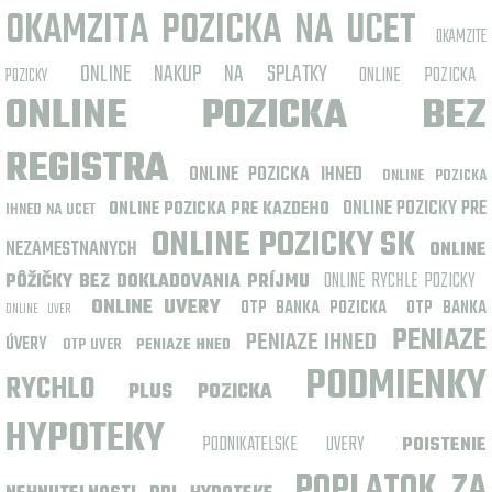
OKAMZITA POZICKA NA UCET
OKAMZITE
ONLINE NAKUP NA SPLATKY
ONLINE POZICKA
POZICKY
ONLINE POZICKA BEZ
REGISTRA
ONLINE POZICKA IHNED
ONLINE POZICKA
ONLINE POZICKY PRE
ONLINE POZICKA PRE KAZDEHO
IHNED NA UCET
ONLINE POZICKY SK
NEZAMESTNANYCH
ONLINE
ONLINE RYCHLE POZICKY
PÔŽIČKY BEZ DOKLADOVANIA PRÍJMU
ONLINE UVERY
OTP BANKA POZICKA
OTP BANKA
ONLINE UVER
PENIAZE
PENIAZE IHNED
ÚVERY
OTP UVER
PENIAZE HNED
PODMIENKY
RYCHLO
PLUS POZICKA
HYPOTEKY
PODNIKATELSKE UVERY
POISTENIE
POPLATOK ZA