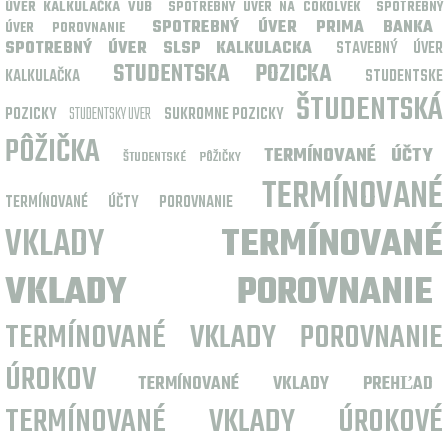
ÚVER KALKULAČKA VUB
SPOTREBNY UVER NA COKOLVEK
SPOTREBNÝ
SPOTREBNÝ ÚVER PRIMA BANKA
ÚVER POROVNANIE
SPOTREBNÝ ÚVER SLSP KALKULACKA
STAVEBNÝ ÚVER
STUDENTSKA POZICKA
KALKULAČKA
STUDENTSKE
ŠTUDENTSKÁ
POZICKY
STUDENTSKY UVER
SUKROMNE POZICKY
PÔŽIČKA
TERMÍNOVANÉ ÚČTY
ŠTUDENTSKÉ PÔŽIČKY
TERMÍNOVANÉ
TERMÍNOVANÉ ÚČTY POROVNANIE
VKLADY
TERMÍNOVANÉ
VKLADY POROVNANIE
TERMÍNOVANÉ VKLADY POROVNANIE
ÚROKOV
TERMÍNOVANÉ VKLADY PREHĽAD
TERMÍNOVANÉ VKLADY ÚROKOVÉ