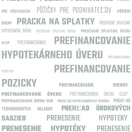
PÔŽIČKY PRE PODNIKATEĽOV
PRE DÔCHODCOV
PÔŽIČKY
PRACKA NA SPLATKY
PREDČASNÉ SPLATENIE
ÚVERY
SPOTREBNÉHO ÚVERU
PREDČASNÉ SPLATENIE ÚVERU
PREDČASNÉ SPLATENIE ÚVERU
PREFINANCOVANIE
PREFINANCOVANIE
SLSP
HYPOTEKÁRNEHO ÚVERU
PREFINANCOVANIE
PREFINANCOVANIE
HYPOTEKY
POZICKY
PREFINANCOVANIE UVEROV
PREFINANCOVANIE ÚVERU SLSP
PREFINANCOVANIE ÚVERU
PREHĽAD
PREFINANCOVANIE ÚVERU VUB
PREHĽAD HYPOTEKÁRNYCH ÚVEROV
PREHĽAD ÚROKOVÝCH
TERMÍNOVANÝCH VKLADOV
PRENESENIE HYPOTEKY
SADZIEB
PRENESENIE HYPOTÉKY
PRENESENIE