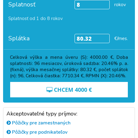
Splatnosť
rokov
Splatnosť od 1 do 8 rokov
Splátka
€/mes.
Celková výška a mena úveru (S):
4000.00
€, Doba
splatnosti:
96
mesiacov, úroková sadzba:
20.46
% p. a.
(fixná), výška mesačnej splátky:
80.32
€, počet splátok
(n):
96
, Celková čiastka:
7710.34
€, RPMN (X):
20.46
%.
CHCEM
4000
€
Akceptovateľné typy príjmov:
Pôžičky pre zamestnaných
Pôžičky pre podnikateľov