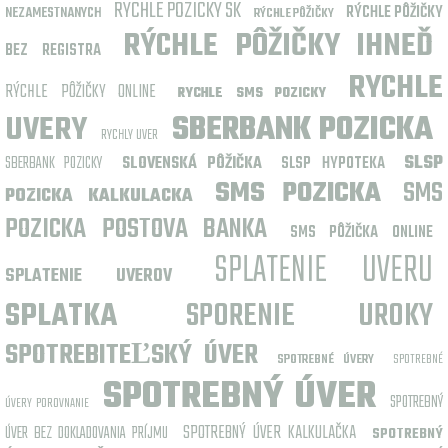
RYCHLE POZICKY SK
RÝCHLE PÔŽIČKY
NEZAMESTNANYCH
RÝCHLE PÔŽIČKY
RÝCHLE PÔŽIČKY IHNEĎ
BEZ REGISTRA
RYCHLE
RÝCHLE PÔŽIČKY ONLINE
RYCHLE SMS POZICKY
UVERY
SBERBANK POZICKA
RYCHLY UVER
SLSP
SBERBANK POZICKY
SLOVENSKÁ PÔŽIČKA
SLSP HYPOTEKA
SMS POZICKA
SMS
POZICKA KALKULACKA
POZICKA POSTOVA BANKA
SMS PÔŽIČKA ONLINE
SPLATENIE UVERU
SPLATENIE UVEROV
SPLATKA
SPORENIE UROKY
SPOTREBITEĽSKÝ ÚVER
SPOTREBNÉ ÚVERY
SPOTREBNÉ
SPOTREBNÝ ÚVER
SPOTREBNÝ
ÚVERY POROVNANIE
SPOTREBNÝ ÚVER KALKULAČKA
ÚVER BEZ DOKLADOVANIA PRÍJMU
SPOTREBNÝ