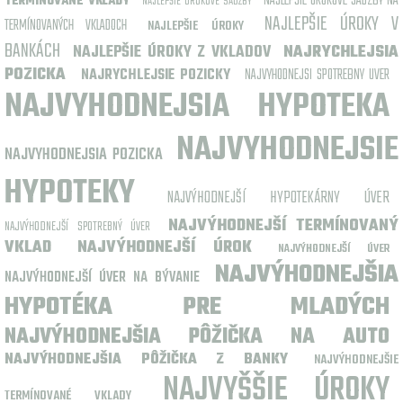
NAJLEPŠIE ÚROKOVÉ SADZBY NA
TERMÍNOVANÉ VKLADY
NAJLEPŠIE ÚROKOVÉ SADZBY
NAJLEPŠIE ÚROKY V
TERMÍNOVANÝCH VKLADOCH
NAJLEPŠIE ÚROKY
BANKÁCH
NAJLEPŠIE ÚROKY Z VKLADOV
NAJRYCHLEJSIA
POZICKA
NAJRYCHLEJSIE POZICKY
NAJVYHODNEJSI SPOTREBNY UVER
NAJVYHODNEJSIA HYPOTEKA
NAJVYHODNEJSIE
NAJVYHODNEJSIA POZICKA
HYPOTEKY
NAJVÝHODNEJŠÍ HYPOTEKÁRNY ÚVER
NAJVÝHODNEJŠÍ TERMÍNOVANÝ
NAJVÝHODNEJŠÍ SPOTREBNÝ ÚVER
VKLAD
NAJVÝHODNEJŠÍ ÚROK
NAJVÝHODNEJŠÍ ÚVER
NAJVÝHODNEJŠIA
NAJVÝHODNEJŠÍ ÚVER NA BÝVANIE
HYPOTÉKA PRE MLADÝCH
NAJVÝHODNEJŠIA PÔŽIČKA NA AUTO
NAJVÝHODNEJŠIA PÔŽIČKA Z BANKY
NAJVÝHODNEJŠIE
NAJVYŠŠIE ÚROKY
TERMÍNOVANÉ VKLADY