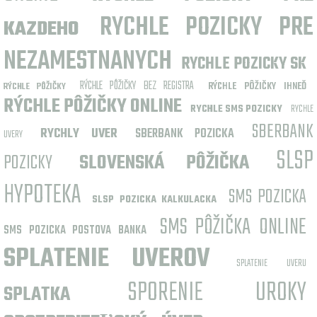
RYCHLE POZICKY PRE
KAZDEHO
NEZAMESTNANYCH
RYCHLE POZICKY SK
RÝCHLE PÔŽIČKY BEZ REGISTRA
RÝCHLE PÔŽIČKY IHNEĎ
RÝCHLE PÔŽIČKY
RÝCHLE PÔŽIČKY ONLINE
RYCHLE SMS POZICKY
RYCHLE
SBERBANK
RYCHLY UVER
SBERBANK POZICKA
UVERY
SLSP
POZICKY
SLOVENSKÁ PÔŽIČKA
HYPOTEKA
SMS POZICKA
SLSP POZICKA KALKULACKA
SMS PÔŽIČKA ONLINE
SMS POZICKA POSTOVA BANKA
SPLATENIE UVEROV
SPLATENIE UVERU
SPORENIE UROKY
SPLATKA