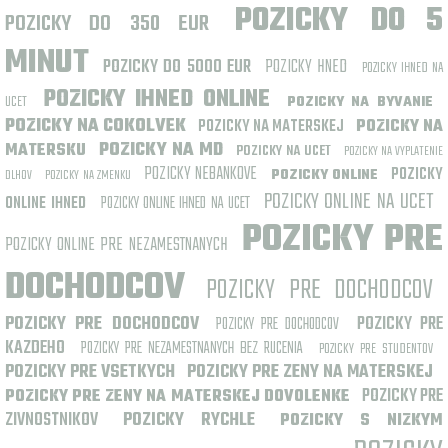
POZICKY DO 5
POZICKY DO 350 EUR
MINUT
POZICKY DO 5000 EUR
POZICKY HNED
POZICKY IHNED NA
POZICKY IHNED ONLINE
UCET
POZICKY NA BYVANIE
POZICKY NA COKOLVEK
POZICKY NA MATERSKEJ
POZICKY NA
POZICKY NA MD
MATERSKU
POZICKY NA UCET
POZICKY NA VYPLATENIE
POZICKY NEBANKOVE
POZICKY
POZICKY ONLINE
DLHOV
POZICKY NA ZMENKU
POZICKY ONLINE NA UCET
ONLINE IHNED
POZICKY ONLINE IHNED NA UCET
POZICKY PRE
POZICKY ONLINE PRE NEZAMESTNANYCH
DOCHODCOV
POZICKY PRE DOCHODCOV
POZICKY PRE DOCHODCOV
POZICKY PRE
POZICKY PRE DOCHODCOV
KAZDEHO
POZICKY PRE NEZAMESTNANYCH BEZ RUCENIA
POZICKY PRE STUDENTOV
POZICKY PRE VSETKYCH
POZICKY PRE ZENY NA MATERSKEJ
POZICKY PRE
POZICKY PRE ZENY NA MATERSKEJ DOVOLENKE
ZIVNOSTNIKOV
POZICKY RYCHLE
POZICKY S NIZKYM