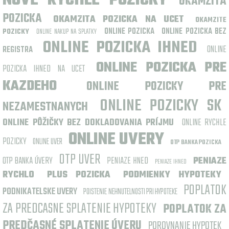
NOVE RYCHLE POZICKY
OKAMZITA
POZICKA
OKAMZITA POZICKA NA UCET
OKAMZITE
ONLINE POZICKA
ONLINE POZICKA BEZ
POZICKY
ONLINE NAKUP NA SPLATKY
ONLINE POZICKA IHNED
ONLINE
REGISTRA
ONLINE POZICKA PRE
POZICKA IHNED NA UCET
KAZDEHO
ONLINE POZICKY PRE
ONLINE POZICKY SK
NEZAMESTNANYCH
ONLINE PÔŽIČKY BEZ DOKLADOVANIA PRÍJMU
ONLINE RYCHLE
ONLINE UVERY
POZICKY
ONLINE UVER
OTP BANKA POZICKA
OTP UVER
OTP BANKA ÚVERY
PENIAZE HNED
PENIAZE
PENIAZE IHNED
RYCHLO
PLUS POZICKA
PODMIENKY HYPOTEKY
POPLATOK
PODNIKATELSKE UVERY
POISTENIE NEHNUTELNOSTI PRI HYPOTEKE
ZA PREDCASNE SPLATENIE HYPOTEKY
POPLATOK ZA
PREDČASNÉ SPLATENIE ÚVERU
POROVNANIE HYPOTEK