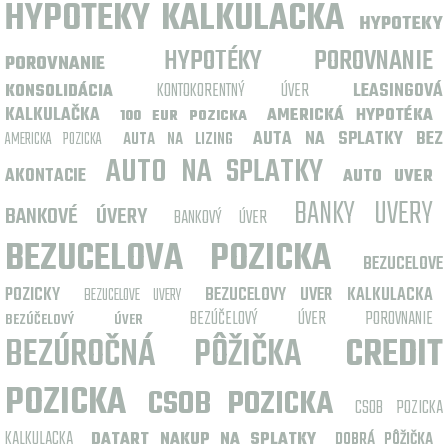
HYPOTEKY KALKULACKA
HYPOTEKY
HYPOTÉKY POROVNANIE
POROVNANIE
KONTOKORENTNÝ ÚVER
LEASINGOVÁ
KONSOLIDÁCIA
KALKULAČKA
AMERICKÁ HYPOTÉKA
100 EUR POZICKA
AUTA NA SPLATKY BEZ
AMERICKA POZICKA
AUTA NA LIZING
AUTO NA SPLATKY
AKONTACIE
AUTO UVER
BANKY UVERY
BANKOVÉ ÚVERY
BANKOVÝ ÚVER
BEZUCELOVA POZICKA
BEZUCELOVE
POZICKY
BEZUCELOVY UVER KALKULACKA
BEZUCELOVE UVERY
BEZÚČELOVÝ ÚVER POROVNANIE
BEZÚČELOVÝ ÚVER
BEZÚROČNÁ PÔŽIČKA
CREDIT
POZICKA
CSOB POZICKA
CSOB POZICKA
KALKULACKA
DATART NAKUP NA SPLATKY
DOBRÁ PÔŽIČKA