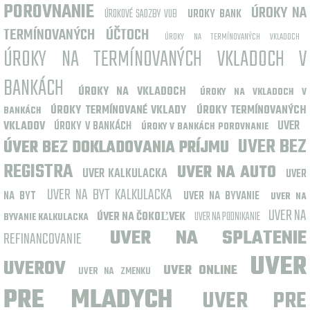
POROVNANIE
ÚROKY NA
ÚROKOVÉ SADZBY VUB
UROKY BANK
TERMÍNOVANÝCH ÚČTOCH
ÚROKY NA TERMÍNOVANÝCH VKLADOCH
ÚROKY NA TERMÍNOVANÝCH VKLADOCH V
BANKÁCH
ÚROKY NA VKLADOCH
ÚROKY NA VKLADOCH V
ÚROKY TERMÍNOVANÉ VKLADY
ÚROKY TERMÍNOVANÝCH
BANKÁCH
UVER
VKLADOV
ÚROKY V BANKÁCH
ÚROKY V BANKÁCH POROVNANIE
UVER BEZ
ÚVER BEZ DOKLADOVANIA PRÍJMU
REGISTRA
UVER NA AUTO
UVER KALKULACKA
UVER
UVER NA BYT KALKULACKA
NA BYT
UVER NA BYVANIE
UVER NA
UVER NA
ÚVER NA ČOKOĽVEK
UVER NA PODNIKANIE
BYVANIE KALKULACKA
UVER NA SPLATENIE
REFINANCOVANIE
UVER
UVEROV
UVER ONLINE
UVER NA ZMENKU
PRE MLADYCH
UVER PRE