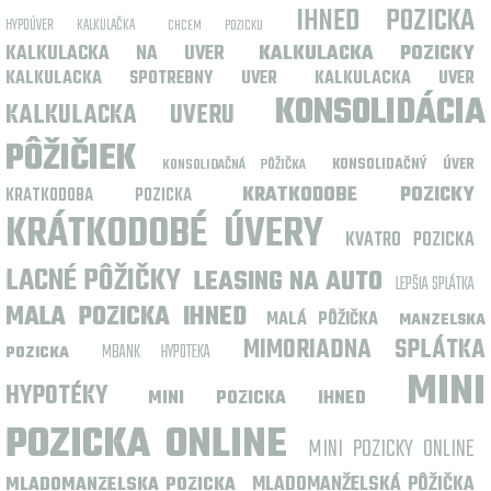
IHNED POZICKA
HYPOÚVER KALKULAČKA
CHCEM POZICKU
KALKULACKA NA UVER
KALKULACKA POZICKY
KALKULACKA SPOTREBNY UVER
KALKULACKA UVER
KONSOLIDÁCIA
KALKULACKA UVERU
PÔŽIČIEK
KONSOLIDAČNÁ PÔŽIČKA
KONSOLIDAČNÝ ÚVER
KRATKODOBE POZICKY
KRATKODOBA POZICKA
KRÁTKODOBÉ ÚVERY
KVATRO POZICKA
LACNÉ PÔŽIČKY
LEASING NA AUTO
LEPŠIA SPLÁTKA
MALA POZICKA IHNED
MALÁ PÔŽIČKA
MANZELSKA
MIMORIADNA SPLÁTKA
MBANK HYPOTEKA
POZICKA
MINI
HYPOTÉKY
MINI POZICKA IHNED
POZICKA ONLINE
MINI POZICKY ONLINE
MLADOMANŽELSKÁ PÔŽIČKA
MLADOMANZELSKA POZICKA