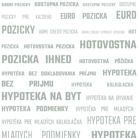
DOSTUPNA POZICKA
DOSTUPNE
DOBRE POZICKY
DOSTUPNE POZICKY
EURO
EURO POZICKA
POZICKY PRE KAZDEHO
POZICKY
HOME CREDIT POZICKA
HOT
HOME CREDIT VYPOCET SPLATOK
HOTOVOSTNA
POZICKA
HOTOVOSTNA POZICKA
POZICKA IHNED
HOTOVOSTNÁ PÔŽIČKA
HYPOTEKA
HYPOTÉKA BEZ DOKLADOVANIA PRÍJMU
BEZ PRIJMU
HYPOTEKA KALKULACKA
HYPOTEKA NA BYT
HYPOTEKA NA BYVANIE
HYPOTEKA PODMIENKY
HYPOTÉKA PRE MLADÝCH
HYPOTEKA PRE
HYPOTÉKA PRE MLADÝCH KALKULAČKA
MLADYCH PODMIENKY
HYPOTEKA