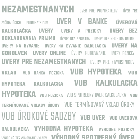
NEZAMESTNANYCH
UVER PRE PODNIKATELOV
ÚVER PRE
UVER V BANKE
ÚVEROVÁ
ZAČÍNAJÚCICH PODNIKATEĽOV
UVERY
UVERY BEZ
KALKULAČKA
UVERY A POZICKY
DOKLADOVANIA PRIJMU
UVERY BEZ REGISTRA ONLINE
ÚVERY BEZ REGISTRA
UVERY NA
UVERY NA BYVANIE
UVERY NA BYVANIE KALKULACKA
COKOLVEK
UVERY ONLINE
ÚVERY POROVNANIE
UVERY POZICKY
UVERY PRE NEZAMESTNANYCH
UVERY PRE ZIVNOSTNIKOV
VUB HYPOTEKA
VKLAD
VUB
VUB BANKA POZICKA
VUB KALKULACKA
HYPOTEKA KALKULACKA
HYPOTEKA
VUB SPOTREBNY UVER KALKULACKA
VUB POZICKA
VUB
VUB TERMÍNOVANÝ VKLAD ÚROKY
TERMÍNOVANÉ VKLADY ÚROKY
VUB ÚROKOVÉ SADZBY
VUB UVER
VUB UVEROVA
VYHODNA HYPOTEKA
KALKULACKA
VYHODNE POZICKY
VÝHODNÝ SPOTREBNÝ ÚVER