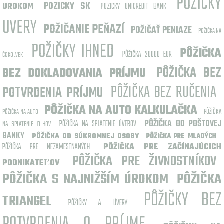
POZICKY
POZICKY SK
UROKOM
POZICKY UNICREDIT BANK
UVERY
POŽIČANIE PEŇAZÍ
POŽIČAŤ PENIAZE
POŽIČKA NA
POŽIČKY IHNED
PÔŽIČKA
PÔŽIČKA 20000 EUR
ČOKOLVEK
PÔŽIČKA BEZ
BEZ DOKLADOVANIA PRÍJMU
PÔŽIČKA BEZ RUČENIA
POTVRDENIA PRÍJMU
PÔŽIČKA NA AUTO KALKULAČKA
PÔŽIČKA
PÔŽIČKA NA AUTO
PÔŽIČKA OD POŠTOVEJ
PÔŽIČKA NA SPLATENIE ÚVEROV
NA SPLATENIE DLHOV
BANKY
PÔŽIČKA OD SÚKROMNEJ OSOBY
PÔŽIČKA PRE MLADÝCH
PÔŽIČKA PRE NEZAMESTNANÝCH
PÔŽIČKA PRE ZAČÍNAJÚCICH
PÔŽIČKA PRE ŽIVNOSTNÍKOV
PODNIKATEĽOV
PÔŽIČKA S NAJNIŽŠÍM ÚROKOM
PÔŽIČKA
PÔŽIČKY BEZ
TRIANGEL
PÔŽIČKY A ÚVERY