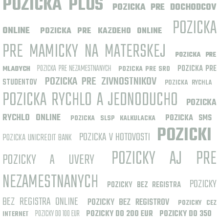
POZICKA PLUS
POZICKA PRE DOCHODCOV
POZICKA
ONLINE
POZICKA PRE KAZDEHO ONLINE
PRE MAMICKY NA MATERSKEJ
POZICKA PRE
POZICKA PRE NEZAMESTNANYCH
POZICKA PRE
MLADYCH
POZICKA PRE SRO
POZICKA PRE ZIVNOSTNIKOV
STUDENTOV
POZICKA RYCHLA
POZICKA RYCHLO A JEDNODUCHO
POZICKA
RYCHLO ONLINE
POZICKA SMS
POZICKA SLSP KALKULACKA
POZICKI
POZICKA V HOTOVOSTI
POZICKA UNICREDIT BANK
POZICKY AJ PRE
POZICKY A UVERY
NEZAMESTNANYCH
POZICKY
POZICKY BEZ REGISTRA
BEZ REGISTRA ONLINE
POZICKY BEZ REGISTROV
POZICKY CEZ
POZICKY DO 100 EUR
POZICKY DO 200 EUR
POZICKY DO 350
INTERNET