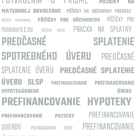
POTVRDENIA O PRÍJME
PÔŽIČKY NA
MATERSKEJ DOVOLENKE
PÔŽIČKY NA OBČIANSKY PREUKAZ
PÔŽIČKY PRE
PÔŽIČKY PRE DÔCHODCOV
PÔŽIČKY POROVNANIE
PRACKA NA SPLATKY
PODNIKATEĽOV
PÔŽIČKY ÚVERY
PREDČASNÉ SPLATENIE
SPOTREBNÉHO ÚVERU
PREDČASNÉ
SPLATENIE ÚVERU
PREDČASNÉ SPLATENIE
ÚVERU SLSP
PREFINANCOVANIE
PREFINANCOVANIE
HYPOTEKÁRNEHO ÚVERU
PREFINANCOVANIE HYPOTEKY
PREFINANCOVANIE
PREFINANCOVANIE POZICKY
PREFINANCOVANIE
UVEROV
PREFINANCOVANIE ÚVERU