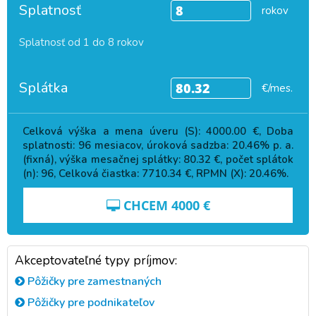
Splatnosť
rokov
Splatnosť od 1 do 8 rokov
Splátka
€/mes.
Celková výška a mena úveru (S):
4000.00
€, Doba
splatnosti:
96
mesiacov, úroková sadzba:
20.46
% p. a.
(fixná), výška mesačnej splátky:
80.32
€, počet splátok
(n):
96
, Celková čiastka:
7710.34
€, RPMN (X):
20.46
%.
CHCEM
4000
€
Akceptovateľné typy príjmov:
Pôžičky pre zamestnaných
Pôžičky pre podnikateľov