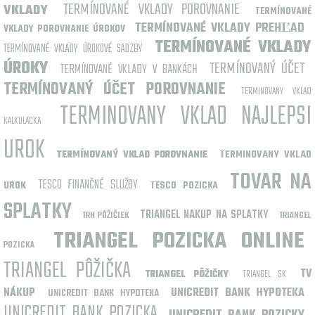
TERMÍNOVANÉ VKLADY POROVNANIE
VKLADY
TERMÍNOVANÉ
TERMÍNOVANÉ VKLADY PREHĽAD
VKLADY POROVNANIE ÚROKOV
TERMÍNOVANÉ VKLADY
TERMÍNOVANÉ VKLADY ÚROKOVÉ SADZBY
ÚROKY
TERMÍNOVANÝ ÚČET
TERMÍNOVANÉ VKLADY V BANKÁCH
TERMÍNOVANÝ ÚČET POROVNANIE
TERMINOVANY VKLAD
TERMINOVANY VKLAD NAJLEPSI
KALKULACKA
UROK
TERMINOVANY VKLAD
TERMÍNOVANÝ VKLAD POROVNANIE
TOVAR NA
TESCO FINANČNÉ SLUŽBY
UROK
TESCO POZICKA
SPLATKY
TRIANGEL NAKUP NA SPLATKY
TRH PÔŽIČIEK
TRIANGEL
TRIANGEL POZICKA ONLINE
POZICKA
TRIANGEL PÔŽIČKA
TV
TRIANGEL SK
TRIANGEL PÔŽIČKY
NÁKUP
UNICREDIT BANK HYPOTEKA
UNICREDIT BANK HYPOTEKA
UNICREDIT BANK POZICKA