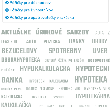
Pôžičky pre dôchodcov
Pôžičky pre živnostníkov
Pôžičky pre opatrovateľky v rakúsku
AKTUÁLNE ÚROKOVÉ SADZBY
AUTA Z
BANKY UROKY
LEASINGU
AUTO POZICKA
BEZUCELOVY SPOTREBNY UVER
DOBRAHYPOTEKA
DOSTUPNÁ PÔŽIČKA PRE KAŽDÉHO
HOTOVOSTNÉ
HYPOKALKULACKA
HYPOTECNI
PÔŽIČKY
HYPOTEKA
BANKA
HYPOTECNI KALKULACKA
HYPOTEKA VUB
HYPOTEKA VUB
HYPOTEKA POROVNANIE
HYPOTÉKA MBANK
HYPOTEKÁRNA
KALKULACKA
HYPOTEKA VYPOCET
KALKULAČKA
HYPOTEKÁRNY ÚVER PRE MLADÝCH PODMIENKY