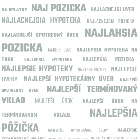
NAJ POZICKA
NAJLACNEJSI UVER
NA SPLATKY
NAJLACNEJSIA HYPOTEKA
NAJLACNEJSIA POZICKA
NAJLAHSIA
NAJLACNEJŠÍ SPOTREBNÝ ÚVER
POZICKA
NAJLEPSI UVER
NAJLEPSIA HYPOTEKA NA
NAJLEPSIA POZICKA
TRHU
NAJLEPSIA HYPOTEKA
NAJLEPSIE HYPOTEKY
NAJLEPSIE
NAJLEPSIE POZICKY
UVERY
NAJLEPŠÍ HYPOTEKÁRNY ÚVER
NAJLEPŠÍ
NAJLEPŠÍ TERMÍNOVANÝ
SPOTREBNÝ ÚVER
VKLAD
NAJLEPŠÍ ÚROK
NAJLEPŠÍ ÚROK NA
NAJLEPŠIA
TERMÍNOVANOM VKLADE
PÔŽIČKA
NAJLEPŠIE HYPOTEKÁRNE ÚVERY
NAJLEPŠIE