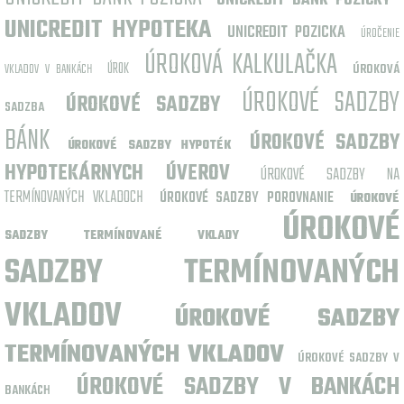
UNICREDIT BANK POZICKY
UNICREDIT HYPOTEKA
UNICREDIT POZICKA
ÚROČENIE
ÚROKOVÁ KALKULAČKA
ÚROK
VKLADOV V BANKÁCH
ÚROKOVÁ
ÚROKOVÉ SADZBY
ÚROKOVÉ SADZBY
SADZBA
BÁNK
ÚROKOVÉ SADZBY
ÚROKOVÉ SADZBY HYPOTÉK
HYPOTEKÁRNYCH ÚVEROV
ÚROKOVÉ SADZBY NA
TERMÍNOVANÝCH VKLADOCH
ÚROKOVÉ SADZBY POROVNANIE
ÚROKOVÉ
ÚROKOVÉ
SADZBY TERMÍNOVANÉ VKLADY
SADZBY TERMÍNOVANÝCH
VKLADOV
ÚROKOVÉ SADZBY
TERMÍNOVANÝCH VKLADOV
ÚROKOVÉ SADZBY V
ÚROKOVÉ SADZBY V BANKÁCH
BANKÁCH