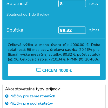
Splatnosť
rokov
Splatnosť od 1 do 8 rokov
Splátka
€/mes.
Celková výška a mena úveru (S):
4000.00
€, Doba
splatnosti:
96
mesiacov, úroková sadzba:
20.46
% p. a.
(fixná), výška mesačnej splátky:
80.32
€, počet splátok
(n):
96
, Celková čiastka:
7710.34
€, RPMN (X):
20.46
%.
CHCEM
4000
€
Akceptovateľné typy príjmov:
Pôžičky pre zamestnaných
Pôžičky pre podnikateľov