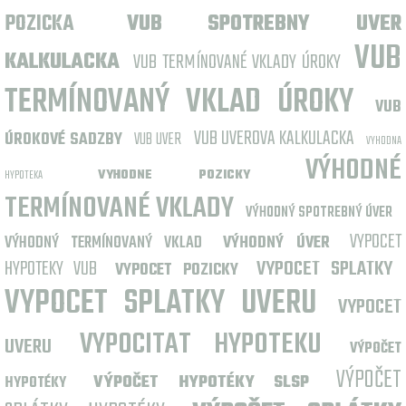
POZICKA
VUB SPOTREBNY UVER
VUB
KALKULACKA
VUB TERMÍNOVANÉ VKLADY ÚROKY
TERMÍNOVANÝ VKLAD ÚROKY
VUB
VUB UVEROVA KALKULACKA
ÚROKOVÉ SADZBY
VUB UVER
VYHODNA
VÝHODNÉ
VYHODNE POZICKY
HYPOTEKA
TERMÍNOVANÉ VKLADY
VÝHODNÝ SPOTREBNÝ ÚVER
VYPOCET
VÝHODNÝ TERMÍNOVANÝ VKLAD
VÝHODNÝ ÚVER
HYPOTEKY VUB
VYPOCET SPLATKY
VYPOCET POZICKY
VYPOCET SPLATKY UVERU
VYPOCET
VYPOCITAT HYPOTEKU
UVERU
VÝPOČET
VÝPOČET
VÝPOČET HYPOTÉKY SLSP
HYPOTÉKY