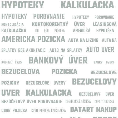
HYPOTEKY KALKULACKA
HYPOTEKY POROVNANIE
HYPOTÉKY POROVNANIE
KONTOKORENTNÝ ÚVER
LEASINGOVÁ
KONSOLIDÁCIA
KALKULAČKA
AMERICKÁ HYPOTÉKA
100 EUR POZICKA
AMERICKA POZICKA
AUTA NA LIZING
AUTA NA
AUTO UVER
SPLATKY BEZ AKONTACIE
AUTO NA SPLATKY
BANKOVÝ ÚVER
BANKOVÉ ÚVERY
BANKY UVERY
BEZUCELOVA POZICKA
BEZUCELOVE
BEZUCELOVY
POZICKY
BEZUCELOVE UVERY
UVER KALKULACKA
BEZÚČELOVÝ ÚVER
BEZÚČELOVÝ ÚVER POROVNANIE
BEZÚROČNÁ PÔŽIČKA
CREDIT POZICKA
DATART NAKUP
CSOB POZICKA
CSOB POZICKA KALKULACKA