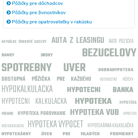
Pôžičky pre dôchodcov
Pôžičky pre živnostníkov
Pôžičky pre opatrovateľky v rakúsku
AUTA Z LEASINGU
AUTO POZICKA
AKTUÁLNE ÚROKOVÉ SADZBY
BEZUCELOVY
BANKY UROKY
SPOTREBNY UVER
DOBRAHYPOTEKA
DOSTUPNÁ PÔŽIČKA PRE KAŽDÉHO
HOTOVOSTNÉ PÔŽIČKY
HYPOKALKULACKA
HYPOTECNI BANKA
HYPOTECNI KALKULACKA
HYPOTEKA
HYPOTÉKA
HYPOTEKA VUB
HYPOTEKA POROVNANIE
MBANK
HYPOTEKA
HYPOTEKA VYPOCET
HYPOTEKÁRNA KALKULAČKA
VUB KALKULACKA
HYPOTEKÁRNY ÚVER PRE MLADÝCH PODMIENKY