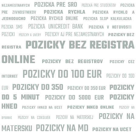
POZICKA PRE SRO
POZICKA PRE STUDENTOV
POZICKA
NEZAMESTNANYCH
POZICKA RYCHLA
PRE ZIVNOSTNIKOV
POZICKA RYCHLO A
POZICKA RYCHLO ONLINE
JEDNODUCHO
POZICKA SLSP KALKULACKA
POZICKA UNICREDIT BANK
POZICKA SMS
POZICKA V HOTOVOSTI
POZICKI
POZICKY AJ PRE NEZAMESTNANYCH
POZICKY BEZ
POZICKY A UVERY
POZICKY BEZ REGISTRA
REGISTRA
ONLINE
POZICKY BEZ REGISTROV
POZICKY CEZ
POZICKY DO 100 EUR
POZICKY DO 200
INTERNET
POZICKY DO 350
POZICKY
EUR
POZICKY DO 350 EUR
DO 5 MINUT
POZICKY DO 5000 EUR
POZICKY
HNED
POZICKY IHNED ONLINE
POZICKY IHNED NA UCET
POZICKY NA
POZICKY NA
POZICKY NA MATERSKEJ
POZICKY NA COKOLVEK
BYVANIE
POZICKY NA MD
MATERSKU
POZICKY NA UCET