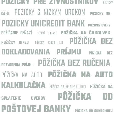
POZICKY PRE ZIVNOSTNIKOV
POZICKY
POZICKY S NIZKYM UROKOM
RYCHLE
POZICKY SK
POZICKY UNICREDIT BANK
POZICKY UVERY
POŽIČANIE PEŇAZÍ
POŽIČKA NA ČOKOLVEK
POŽIČAŤ PENIAZE
PÔŽIČKA BEZ
POŽIČKY IHNED
PÔŽIČKA 20000 EUR
DOKLADOVANIA PRÍJMU
PÔŽIČKA BEZ
PÔŽIČKA BEZ RUČENIA
POTVRDENIA PRÍJMU
PÔŽIČKA NA AUTO
PÔŽIČKA NA AUTO
KALKULAČKA
PÔŽIČKA NA
PÔŽIČKA NA SPLATENIE DLHOV
PÔŽIČKA OD
SPLATENIE ÚVEROV
POŠTOVEJ BANKY
PÔŽIČKA OD SÚKROMNEJ