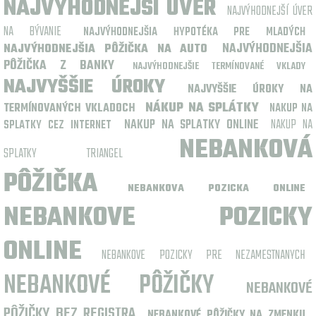
NAJVÝHODNEJŠÍ ÚVER
NAJVÝHODNEJŠÍ ÚVER
NA BÝVANIE
NAJVÝHODNEJŠIA HYPOTÉKA PRE MLADÝCH
NAJVÝHODNEJŠIA
NAJVÝHODNEJŠIA PÔŽIČKA NA AUTO
PÔŽIČKA Z BANKY
NAJVÝHODNEJŠIE TERMÍNOVANÉ VKLADY
NAJVYŠŠIE ÚROKY
NAJVYŠŠIE ÚROKY NA
NÁKUP NA SPLÁTKY
TERMÍNOVANÝCH VKLADOCH
NAKUP NA
NAKUP NA SPLATKY ONLINE
NAKUP NA
SPLATKY CEZ INTERNET
NEBANKOVÁ
SPLATKY TRIANGEL
PÔŽIČKA
NEBANKOVA POZICKA ONLINE
NEBANKOVE POZICKY
ONLINE
NEBANKOVE POZICKY PRE NEZAMESTNANYCH
NEBANKOVÉ PÔŽIČKY
NEBANKOVÉ
PÔŽIČKY BEZ REGISTRA
NEBANKOVÉ PÔŽIČKY NA ZMENKU