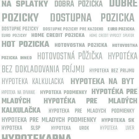
DOBRE
NA SPLATKY
DOBRÁ PÔŽIČKA
POZICKY
DOSTUPNA POZICKA
DOSTUPNE POZICKY
DOSTUPNE POZICKY PRE KAZDEHO
EURO POZICKA
HOME CREDIT POZICKA
EURO POZICKY
HOME CREDIT VYPOCET SPLATOK
HOT POZICKA
HOTOVOSTNA POZICKA
HOTOVOSTNA
HOTOVOSTNÁ PÔŽIČKA
HYPOTÉKA
POZICKA IHNED
BEZ DOKLADOVANIA PRÍJMU
HYPOTEKA BEZ PRIJMU
HYPOTEKA KALKULACKA
HYPOTEKA NA BYT
HYPOTÉKA PRE
HYPOTEKA NA BYVANIE
HYPOTEKA PODMIENKY
MLADÝCH
HYPOTÉKA PRE MLADÝCH
KALKULAČKA
HYPOTEKA PRE MLADYCH PODMIENKY
HYPOTEKA PRE MLADYCH PODMIENKY
HYPOTEKA SK
HYPOTEKA SLSP
HYPOTEKA UVER
HYPOTEKA UROK