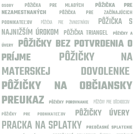
PÔŽIČKA PRE
PÔŽIČKA PRE MLADÝCH
OSOBY
NEZAMESTNANÝCH
PÔŽIČKA PRE ZAČÍNAJÚCICH
PÔŽIČKA S
PODNIKATEĽOV
PÔŽIČKA PRE ŽIVNOSTNÍKOV
NAJNIŽŠÍM ÚROKOM
PÔŽIČKA TRIANGEL
PÔŽIČKY A
PÔŽIČKY BEZ POTVRDENIA O
ÚVERY
PÔŽIČKY NA
PRÍJME
MATERSKEJ DOVOLENKE
PÔŽIČKY NA OBČIANSKY
PREUKAZ
PÔŽIČKY PRE DÔCHODCOV
PÔŽIČKY POROVNANIE
PÔŽIČKY ÚVERY
PÔŽIČKY PRE PODNIKATEĽOV
PRACKA NA SPLATKY
PREDČASNÉ SPLATENIE