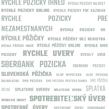
RYCHLE POZICKY IHNED
RYCHLE POZICKY NA UCET
RYCHLE POZICKY ONLINE
RYCHLE POZICKY PRE KAZDEHO
RYCHLE POZICKY PRE
NEZAMESTNANYCH
RYCHLE POZICKY SK
RÝCHLE PÔŽIČKY
RÝCHLE PÔŽIČKY BEZ REGISTRA
RÝCHLE PÔŽIČKY ONLINE
RYCHLE SMS
RÝCHLE PÔŽIČKY IHNEĎ
RYCHLE UVERY
POZICKY
RYCHLY UVER
SBERBANK POZICKA
SBERBANK POZICKY
SLOVENSKÁ PÔŽIČKA
SLSP HYPOTEKA
SLSP POZICKA
SMS PÔŽIČKA
SMS POZICKA
SMS POZICKA POSTOVA BANKA
KALKULACKA
SPLATKA
ONLINE
SPLATENIE UVEROV
SPLATENIE UVERU
SPOTREBITEĽSKÝ ÚVER
SPORENIE UROKY
SPOTREBNÉ ÚVERY
SPOTREBNÉ ÚVERY POROVNANIE