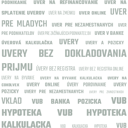
UVER NA REFINANCOVANIE
UVER NA
PODNIKANIE
UVER
SPLATENIE UVEROV
UVER NA ZMENKU
UVER ONLINE
PRE MLADYCH
UVER PRE NEZAMESTNANYCH
UVER
UVER V BANKE
PRE PODNIKATELOV
ÚVER PRE ZAČÍNAJÚCICH PODNIKATEĽOV
UVERY
ÚVEROVÁ KALKULAČKA
UVERY A POZICKY
UVERY BEZ DOKLADOVANIA
PRIJMU
ÚVERY BEZ REGISTRA
UVERY BEZ REGISTRA ONLINE
UVERY NA BYVANIE
UVERY NA BYVANIE KALKULACKA
UVERY NA
UVERY ONLINE
ÚVERY POROVNANIE
UVERY
COKOLVEK
POZICKY
UVERY PRE NEZAMESTNANYCH
UVERY PRE ZIVNOSTNIKOV
VKLAD
VUB
VUB BANKA POZICKA
HYPOTEKA
VUB HYPOTEKA
KALKULACKA
VUB
VUB KALKULACKA HYPOTEKA