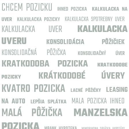
CHCEM POZICKU
IHNED POZICKA
KALKULACKA NA
KALKULACKA SPOTREBNY UVER
UVER
KALKULACKA POZICKY
KALKULACKA UVER
KALKULACKA
UVERU
KONSOLIDÁCIA PÔŽIČIEK
KONSOLIDAČNÁ PÔŽIČKA
KONSOLIDAČNÝ ÚVER
KRATKODOBA POZICKA
KRATKODOBE
KRÁTKODOBÉ ÚVERY
POZICKY
KVATRO POZICKA
LEASING
LACNÉ PÔŽIČKY
MALA POZICKA IHNED
NA AUTO
LEPŠIA SPLÁTKA
MALÁ PÔŽIČKA
MANZELSKA
POZICKA
MBANK HYPOTEKA
MIMORIADNA SPLÁTKA HYPOTÉKY