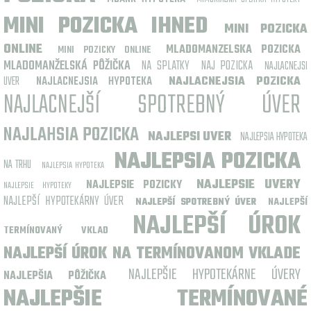
MINI POZICKA IHNED
MINI POZICKA
ONLINE
MLADOMANZELSKA POZICKA
MINI POZICKY ONLINE
MLADOMANŽELSKÁ PÔŽIČKA
NA SPLATKY
NAJ POZICKA
NAJLACNEJSI
UVER
NAJLACNEJSIA HYPOTEKA
NAJLACNEJSIA POZICKA
NAJLACNEJŠÍ SPOTREBNÝ ÚVER
NAJLAHSIA POZICKA
NAJLEPSI UVER
NAJLEPSIA HYPOTEKA
NAJLEPSIA POZICKA
NA TRHU
NAJLEPSIA HYPOTEKA
NAJLEPSIE UVERY
NAJLEPSIE POZICKY
NAJLEPSIE HYPOTEKY
NAJLEPŠÍ HYPOTEKÁRNY ÚVER
NAJLEPŠÍ
NAJLEPŠÍ SPOTREBNÝ ÚVER
NAJLEPŠÍ ÚROK
TERMÍNOVANÝ VKLAD
NAJLEPŠÍ ÚROK NA TERMÍNOVANOM VKLADE
NAJLEPŠIE HYPOTEKÁRNE ÚVERY
NAJLEPŠIA PÔŽIČKA
NAJLEPŠIE TERMÍNOVANÉ