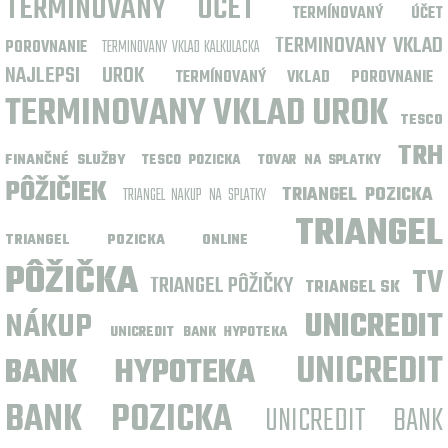
TERMÍNOVANÝ ÚČET
TERMÍNOVANÝ ÚČET
TERMINOVANY VKLAD
POROVNANIE
TERMINOVANY VKLAD KALKULACKA
NAJLEPSI UROK
TERMÍNOVANÝ VKLAD POROVNANIE
TERMINOVANY VKLAD UROK
TESCO
TRH
FINANČNÉ SLUŽBY
TESCO POZICKA
TOVAR NA SPLATKY
PÔŽIČIEK
TRIANGEL POZICKA
TRIANGEL NAKUP NA SPLATKY
TRIANGEL
TRIANGEL POZICKA ONLINE
PÔŽIČKA
TV
TRIANGEL PÔŽIČKY
TRIANGEL SK
NÁKUP
UNICREDIT
UNICREDIT BANK HYPOTEKA
UNICREDIT
BANK HYPOTEKA
BANK POZICKA
UNICREDIT BANK