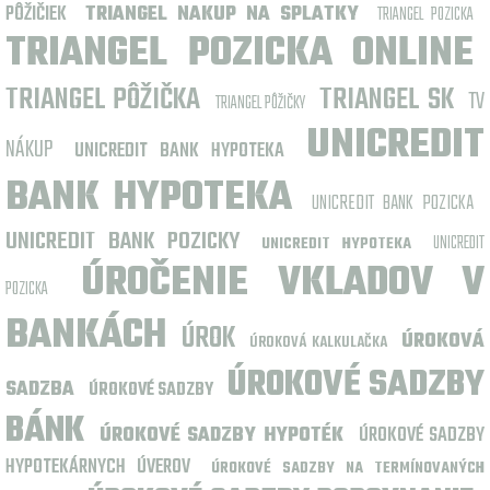
PÔŽIČIEK
TRIANGEL NAKUP NA SPLATKY
TRIANGEL POZICKA
TRIANGEL POZICKA ONLINE
TRIANGEL PÔŽIČKA
TRIANGEL SK
TV
TRIANGEL PÔŽIČKY
UNICREDIT
NÁKUP
UNICREDIT BANK HYPOTEKA
BANK HYPOTEKA
UNICREDIT BANK POZICKA
UNICREDIT BANK POZICKY
UNICREDIT
UNICREDIT HYPOTEKA
ÚROČENIE VKLADOV V
POZICKA
BANKÁCH
ÚROK
ÚROKOVÁ
ÚROKOVÁ KALKULAČKA
ÚROKOVÉ SADZBY
SADZBA
ÚROKOVÉ SADZBY
BÁNK
ÚROKOVÉ SADZBY HYPOTÉK
ÚROKOVÉ SADZBY
HYPOTEKÁRNYCH ÚVEROV
ÚROKOVÉ SADZBY NA TERMÍNOVANÝCH