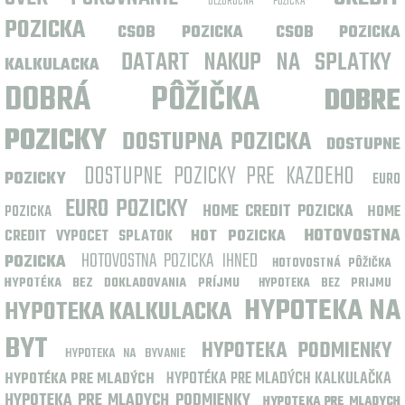
BEZÚROČNÁ PÔŽIČKA
POZICKA
CSOB POZICKA
CSOB POZICKA
DATART NAKUP NA SPLATKY
KALKULACKA
DOBRÁ PÔŽIČKA
DOBRE
POZICKY
DOSTUPNA POZICKA
DOSTUPNE
DOSTUPNE POZICKY PRE KAZDEHO
POZICKY
EURO
EURO POZICKY
HOME CREDIT POZICKA
POZICKA
HOME
HOTOVOSTNA
CREDIT VYPOCET SPLATOK
HOT POZICKA
HOTOVOSTNA POZICKA IHNED
POZICKA
HOTOVOSTNÁ PÔŽIČKA
HYPOTÉKA BEZ DOKLADOVANIA PRÍJMU
HYPOTEKA BEZ PRIJMU
HYPOTEKA NA
HYPOTEKA KALKULACKA
BYT
HYPOTEKA PODMIENKY
HYPOTEKA NA BYVANIE
HYPOTÉKA PRE MLADÝCH KALKULAČKA
HYPOTÉKA PRE MLADÝCH
HYPOTEKA PRE MLADYCH PODMIENKY
HYPOTEKA PRE MLADYCH