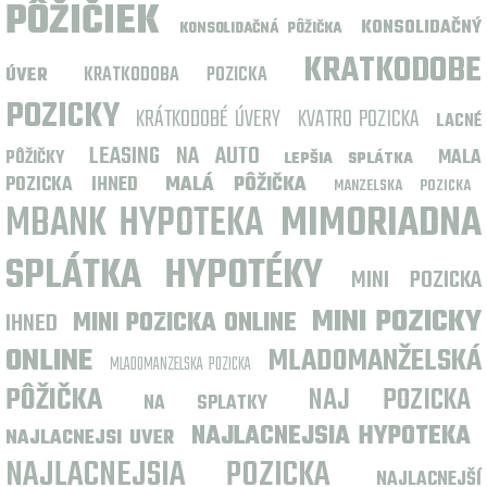
PÔŽIČIEK
KONSOLIDAČNÝ
KONSOLIDAČNÁ PÔŽIČKA
KRATKODOBE
KRATKODOBA POZICKA
ÚVER
POZICKY
KRÁTKODOBÉ ÚVERY
KVATRO POZICKA
LACNÉ
LEASING NA AUTO
MALA
PÔŽIČKY
LEPŠIA SPLÁTKA
POZICKA IHNED
MALÁ PÔŽIČKA
MANZELSKA POZICKA
MBANK HYPOTEKA
MIMORIADNA
SPLÁTKA HYPOTÉKY
MINI POZICKA
MINI POZICKY
IHNED
MINI POZICKA ONLINE
ONLINE
MLADOMANŽELSKÁ
MLADOMANZELSKA POZICKA
PÔŽIČKA
NAJ POZICKA
NA SPLATKY
NAJLACNEJSIA HYPOTEKA
NAJLACNEJSI UVER
NAJLACNEJSIA POZICKA
NAJLACNEJŠÍ