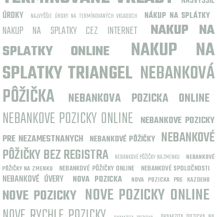
NAJVYŠŠIE
ÚROKY
NÁKUP NA SPLÁTKY
NAJVYŠŠIE ÚROKY NA TERMÍNOVANÝCH VKLADOCH
NAKUP NA
NAKUP NA SPLATKY CEZ INTERNET
NAKUP NA
SPLATKY ONLINE
SPLATKY TRIANGEL
NEBANKOVÁ
PÔŽIČKA
NEBANKOVA POZICKA ONLINE
NEBANKOVE POZICKY ONLINE
NEBANKOVE POZICKY
NEBANKOVÉ
PRE NEZAMESTNANYCH
NEBANKOVÉ PÔŽIČKY
PÔŽIČKY BEZ REGISTRA
NEBANKOVÉ PÔŽIČKY NA ZMENKU
NEBANKOVÉ
NEBANKOVÉ PÔŽIČKY ONLINE
NEBANKOVÉ SPOLOČNOSTI
PÔŽIČKY NA ZMENKU
NEBANKOVÉ ÚVERY
NOVA POZICKA
NOVA POZICKA PRE KAZDEHO
NOVE POZICKY ONLINE
NOVE POZICKY
NOVE RYCHLE POZICKY