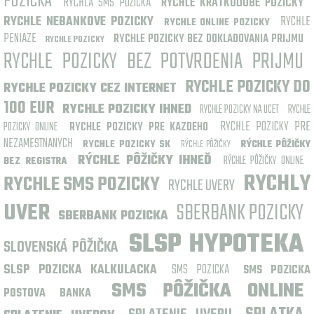
POZICKA
RÝCHLA SMS PÔŽIČKA
RYCHLE KRATKODOBE POZICKY
RYCHLE NEBANKOVE POZICKY
RYCHLE
RYCHLE ONLINE POZICKY
PENIAZE
RYCHLE POZICKY BEZ DOKLADOVANIA PRIJMU
RYCHLE POZICKY
RYCHLE POZICKY BEZ POTVRDENIA PRIJMU
RYCHLE POZICKY DO
RYCHLE POZICKY CEZ INTERNET
100 EUR
RYCHLE POZICKY IHNED
RYCHLE POZICKY NA UCET
RYCHLE
RYCHLE POZICKY PRE
POZICKY ONLINE
RYCHLE POZICKY PRE KAZDEHO
NEZAMESTNANYCH
RYCHLE POZICKY SK
RÝCHLE PÔŽIČKY
RÝCHLE PÔŽIČKY
RÝCHLE PÔŽIČKY IHNEĎ
RÝCHLE PÔŽIČKY ONLINE
BEZ REGISTRA
RYCHLY
RYCHLE SMS POZICKY
RYCHLE UVERY
UVER
SBERBANK POZICKY
SBERBANK POZICKA
SLSP HYPOTEKA
SLOVENSKÁ PÔŽIČKA
SLSP POZICKA KALKULACKA
SMS POZICKA
SMS POZICKA
SMS PÔŽIČKA ONLINE
POSTOVA BANKA