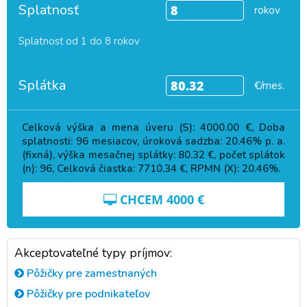
Splatnosť
rokov
Splatnosť od 1 do 8 rokov
Splátka
€/mes.
Celková výška a mena úveru (S):
4000.00
€, Doba
splatnosti:
96
mesiacov, úroková sadzba:
20.46
% p. a.
(fixná), výška mesačnej splátky:
80.32
€, počet splátok
(n):
96
, Celková čiastka:
7710.34
€, RPMN (X):
20.46
%.
CHCEM
4000
€
Akceptovateľné typy príjmov:
Pôžičky pre zamestnaných
Pôžičky pre podnikateľov