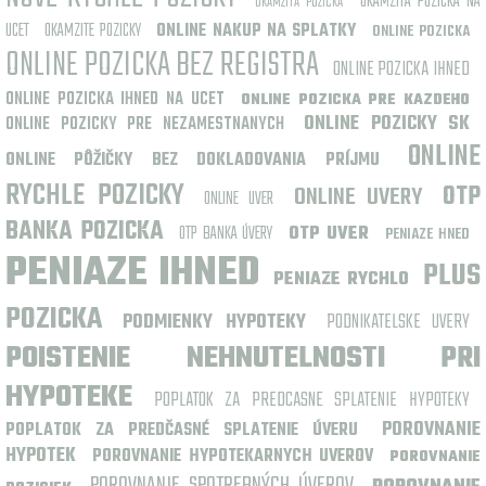
OKAMZITA POZICKA NA
OKAMZITA POZICKA
UCET
OKAMZITE POZICKY
ONLINE NAKUP NA SPLATKY
ONLINE POZICKA
ONLINE POZICKA BEZ REGISTRA
ONLINE POZICKA IHNED
ONLINE POZICKA IHNED NA UCET
ONLINE POZICKA PRE KAZDEHO
ONLINE POZICKY SK
ONLINE POZICKY PRE NEZAMESTNANYCH
ONLINE
ONLINE PÔŽIČKY BEZ DOKLADOVANIA PRÍJMU
RYCHLE POZICKY
ONLINE UVERY
OTP
ONLINE UVER
BANKA POZICKA
OTP BANKA ÚVERY
OTP UVER
PENIAZE HNED
PENIAZE IHNED
PLUS
PENIAZE RYCHLO
POZICKA
PODMIENKY HYPOTEKY
PODNIKATELSKE UVERY
POISTENIE NEHNUTELNOSTI PRI
HYPOTEKE
POPLATOK ZA PREDCASNE SPLATENIE HYPOTEKY
POROVNANIE
POPLATOK ZA PREDČASNÉ SPLATENIE ÚVERU
HYPOTEK
POROVNANIE HYPOTEKARNYCH UVEROV
POROVNANIE