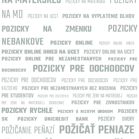
NA MATERSKEJ
POZICKY
POZICKY NA MATERSKU
NA MD
POZICKY NA UCET
POZICKY NA VYPLATENIE DLHOV
POZICKY
POZICKY NA ZMENKU
NEBANKOVE
POZICKY ONLINE
POZICKY ONLINE IHNED
POZICKY ONLINE IHNED NA UCET
POZICKY ONLINE NA UCET
POZICKY ONLINE PRE NEZAMESTNANYCH
POZICKY PRE
POZICKY PRE DOCHODCOV
DOCHODCOV
POZICKY PRE DOCHODCOV
POZICKY PRE DOCHODCOV
POZICKY PRE
KAZDEHO
POZICKY
POZICKY PRE NEZAMESTNANYCH BEZ RUCENIA
PRE STUDENTOV
POZICKY PRE ZENY NA MATERSKEJ
POZICKY
POZICKY PRE VSETKYCH
POZICKY PRE ZIVNOSTNIKOV
PRE ZENY NA MATERSKEJ DOVOLENKE
POZICKY RYCHLE
POZICKY
POZICKY S NIZKYM UROKOM
POZICKY UVERY
SK
POZICKY UNICREDIT BANK
POŽIČAŤ PENIAZE
POŽIČANIE PEŇAZÍ