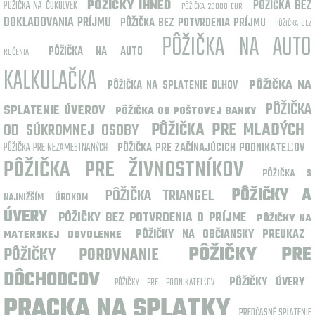
POŽIČKY IHNED
PÔŽIČKA BEZ
POŽIČKA NA ČOKOLVEK
PÔŽIČKA 20000 EUR
DOKLADOVANIA PRÍJMU
PÔŽIČKA BEZ POTVRDENIA PRÍJMU
PÔŽIČKA BEZ
PÔŽIČKA NA AUTO
PÔŽIČKA NA AUTO
RUČENIA
KALKULAČKA
PÔŽIČKA NA SPLATENIE DLHOV
PÔŽIČKA NA
PÔŽIČKA
SPLATENIE ÚVEROV
PÔŽIČKA OD POŠTOVEJ BANKY
OD SÚKROMNEJ OSOBY
PÔŽIČKA PRE MLADÝCH
PÔŽIČKA PRE NEZAMESTNANÝCH
PÔŽIČKA PRE ZAČÍNAJÚCICH PODNIKATEĽOV
PÔŽIČKA PRE ŽIVNOSTNÍKOV
PÔŽIČKA S
PÔŽIČKA TRIANGEL
PÔŽIČKY A
NAJNIŽŠÍM ÚROKOM
ÚVERY
PÔŽIČKY BEZ POTVRDENIA O PRÍJME
PÔŽIČKY NA
PÔŽIČKY NA OBČIANSKY PREUKAZ
MATERSKEJ DOVOLENKE
PÔŽIČKY PRE
PÔŽIČKY POROVNANIE
DÔCHODCOV
PÔŽIČKY ÚVERY
PÔŽIČKY PRE PODNIKATEĽOV
PRACKA NA SPLATKY
PREDČASNÉ SPLATENIE