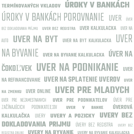
ÚROKY V BANKÁCH
TERMÍNOVANÝCH VKLADOV
ÚROKY V BANKÁCH POROVNANIE
UVER
ÚVER
UVER KALKULACKA
UVER NA
BEZ DOKLADOVANIA PRÍJMU
UVER BEZ REGISTRA
UVER
UVER NA BYT
AUTO
UVER NA BYT KALKULACKA
NA BYVANIE
ÚVER NA
UVER NA BYVANIE KALKULACKA
UVER NA PODNIKANIE
ČOKOĽVEK
UVER
UVER NA SPLATENIE UVEROV
NA REFINANCOVANIE
UVER
UVER PRE MLADYCH
UVER ONLINE
NA ZMENKU
ÚVER PRE
UVER PRE NEZAMESTNANYCH
UVER PRE PODNIKATELOV
ZAČÍNAJÚCICH PODNIKATEĽOV
ÚVEROVÁ
UVER V BANKE
UVERY BEZ
KALKULAČKA
UVERY
UVERY A POZICKY
DOKLADOVANIA PRIJMU
ÚVERY BEZ REGISTRA
UVERY BEZ
UVERY NA BYVANIE
UVERY NA BYVANIE KALKULACKA
REGISTRA ONLINE