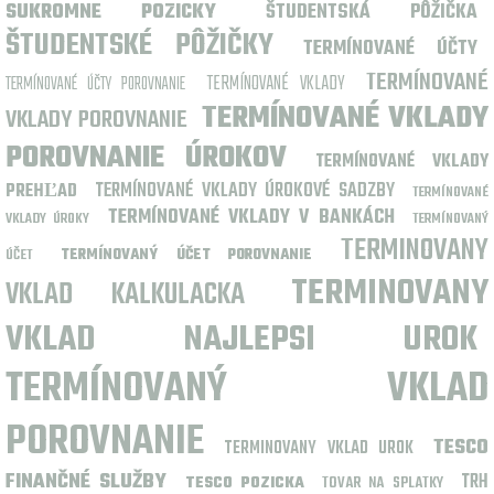
SUKROMNE POZICKY
ŠTUDENTSKÁ PÔŽIČKA
ŠTUDENTSKÉ PÔŽIČKY
TERMÍNOVANÉ ÚČTY
TERMÍNOVANÉ
TERMÍNOVANÉ VKLADY
TERMÍNOVANÉ ÚČTY POROVNANIE
TERMÍNOVANÉ VKLADY
VKLADY POROVNANIE
POROVNANIE ÚROKOV
TERMÍNOVANÉ VKLADY
TERMÍNOVANÉ VKLADY ÚROKOVÉ SADZBY
PREHĽAD
TERMÍNOVANÉ
TERMÍNOVANÉ VKLADY V BANKÁCH
VKLADY ÚROKY
TERMÍNOVANÝ
TERMINOVANY
ÚČET
TERMÍNOVANÝ ÚČET POROVNANIE
TERMINOVANY
VKLAD KALKULACKA
VKLAD NAJLEPSI UROK
TERMÍNOVANÝ VKLAD
POROVNANIE
TESCO
TERMINOVANY VKLAD UROK
FINANČNÉ SLUŽBY
TRH
TESCO POZICKA
TOVAR NA SPLATKY