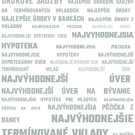
ÚROKOVÉ SADZBY
NAJLEPŠIE ÚROKOVÉ SADZBY
NA TERMÍNOVANÝCH VKLADOCH
NAJLEPŠIE ÚROKY
NAJLEPŠIE ÚROKY V BANKÁCH
NAJLEPŠIE ÚROKY Z
VKLADOV
NAJRYCHLEJSIE POZICKY
NAJRYCHLEJSIA POZICKA
NAJVYHODNEJSIA
NAJVYHODNEJSI SPOTREBNY UVER
HYPOTEKA
NAJVYHODNEJSIA POZICKA
NAJVYHODNEJSIE HYPOTEKY
NAJVÝHODNEJŠÍ
HYPOTEKÁRNY ÚVER
NAJVÝHODNEJŠÍ
NAJVÝHODNEJŠÍ SPOTREBNÝ ÚVER
TERMÍNOVANÝ VKLAD
NAJVÝHODNEJŠÍ ÚROK
NAJVÝHODNEJŠÍ ÚVER
NAJVÝHODNEJŠÍ ÚVER NA BÝVANIE
NAJVÝHODNEJŠIA HYPOTÉKA PRE MLADÝCH
NAJVÝHODNEJŠIA
NAJVÝHODNEJŠIA PÔŽIČKA Z
PÔŽIČKA NA AUTO
NAJVÝHODNEJŠIE
BANKY
TERMÍNOVANÉ VKLADY