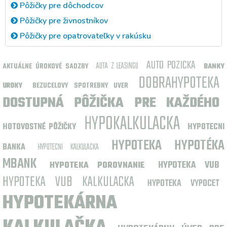
Pôžičky pre dôchodcov
Pôžičky pre živnostníkov
Pôžičky pre opatrovateľky v rakúsku
AUTO POZICKA
AUTA Z LEASINGU
AKTUÁLNE ÚROKOVÉ SADZBY
BANKY
DOBRAHYPOTEKA
UROKY
BEZUCELOVY SPOTREBNY UVER
DOSTUPNÁ PÔŽIČKA PRE KAŽDÉHO
HYPOKALKULACKA
HOTOVOSTNÉ PÔŽIČKY
HYPOTECNI
HYPOTEKA
HYPOTÉKA
BANKA
HYPOTECNI KALKULACKA
MBANK
HYPOTEKA VUB
HYPOTEKA POROVNANIE
HYPOTEKA VUB KALKULACKA
HYPOTEKA VYPOCET
HYPOTEKÁRNA