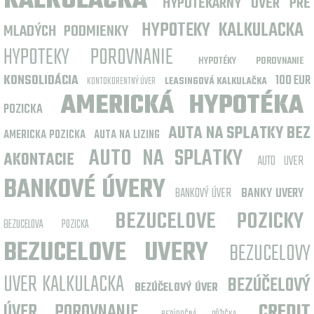
KALKULAČKA
HYPOTEKÁRNY ÚVER PRE
HYPOTEKY KALKULACKA
MLADÝCH PODMIENKY
HYPOTEKY POROVNANIE
HYPOTÉKY POROVNANIE
KONSOLIDÁCIA
100 EUR
KONTOKORENTNÝ ÚVER
LEASINGOVÁ KALKULAČKA
AMERICKÁ HYPOTÉKA
POZICKA
AUTA NA SPLATKY BEZ
AMERICKA POZICKA
AUTA NA LIZING
AUTO NA SPLATKY
AKONTACIE
AUTO UVER
BANKOVÉ ÚVERY
BANKOVÝ ÚVER
BANKY UVERY
BEZUCELOVE POZICKY
BEZUCELOVA POZICKA
BEZUCELOVE UVERY
BEZUCELOVY
UVER KALKULACKA
BEZÚČELOVÝ
BEZÚČELOVÝ ÚVER
ÚVER POROVNANIE
CREDIT