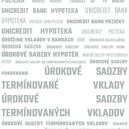
PÔŽIČKA
TRIANGEL SK
TV NÁKUP
TRIANGEL PÔŽIČKY
UNICREDIT BANK
UNICREDIT BANK HYPOTEKA
HYPOTEKA
UNICREDIT BANK POZICKY
UNICREDIT BANK POZICKA
UNICREDIT HYPOTEKA
UNICREDIT POZICKA
ÚROČENIE VKLADOV V BANKÁCH
ÚROK
ÚROKOVÁ KALKULAČKA
ÚROKOVÁ SADZBA
ÚROKOVÉ SADZBY
ÚROKOVÉ SADZBY BÁNK
ÚROKOVÉ SADZBY HYPOTÉK
ÚROKOVÉ SADZBY HYPOTEKÁRNYCH
ÚVEROV
ÚROKOVÉ SADZBY
ÚROKOVÉ SADZBY NA TERMÍNOVANÝCH VKLADOCH
ÚROKOVÉ SADZBY
POROVNANIE
TERMÍNOVANÉ VKLADY
ÚROKOVÉ SADZBY
TERMÍNOVANÝCH VKLADOV
ÚROKOVÉ SADZBY TERMÍNOVANÝCH VKLADOV
ÚROKOVÉ