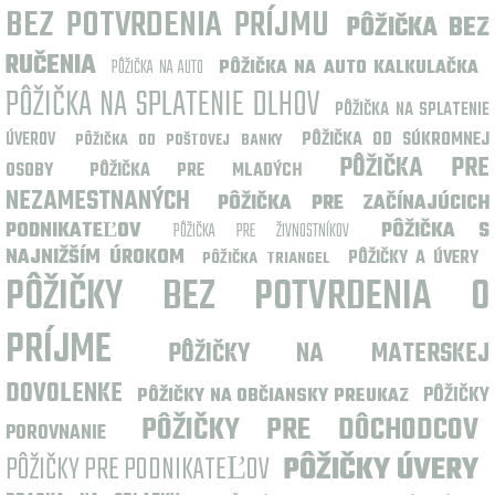
BEZ POTVRDENIA PRÍJMU
PÔŽIČKA BEZ
RUČENIA
PÔŽIČKA NA AUTO
PÔŽIČKA NA AUTO KALKULAČKA
PÔŽIČKA NA SPLATENIE DLHOV
PÔŽIČKA NA SPLATENIE
ÚVEROV
PÔŽIČKA OD SÚKROMNEJ
PÔŽIČKA OD POŠTOVEJ BANKY
PÔŽIČKA PRE
OSOBY
PÔŽIČKA PRE MLADÝCH
NEZAMESTNANÝCH
PÔŽIČKA PRE ZAČÍNAJÚCICH
PODNIKATEĽOV
PÔŽIČKA S
PÔŽIČKA PRE ŽIVNOSTNÍKOV
NAJNIŽŠÍM ÚROKOM
PÔŽIČKY A ÚVERY
PÔŽIČKA TRIANGEL
PÔŽIČKY BEZ POTVRDENIA O
PRÍJME
PÔŽIČKY NA MATERSKEJ
DOVOLENKE
PÔŽIČKY
PÔŽIČKY NA OBČIANSKY PREUKAZ
PÔŽIČKY PRE DÔCHODCOV
POROVNANIE
PÔŽIČKY PRE PODNIKATEĽOV
PÔŽIČKY ÚVERY