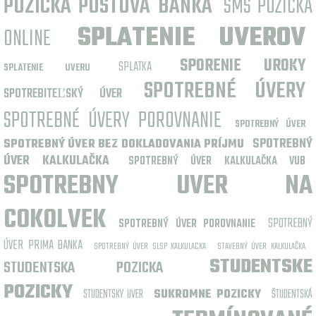
POZICKA POSTOVA BANKA
SMS PÔŽIČKA
SPLATENIE UVEROV
ONLINE
SPORENIE UROKY
SPLATKA
SPLATENIE UVERU
SPOTREBNÉ ÚVERY
SPOTREBITEĽSKÝ ÚVER
SPOTREBNÉ ÚVERY POROVNANIE
SPOTREBNÝ ÚVER
SPOTREBNÝ
SPOTREBNÝ ÚVER BEZ DOKLADOVANIA PRÍJMU
ÚVER KALKULAČKA
SPOTREBNÝ ÚVER KALKULAČKA VUB
SPOTREBNY UVER NA
COKOLVEK
SPOTREBNÝ
SPOTREBNÝ ÚVER POROVNANIE
ÚVER PRIMA BANKA
SPOTREBNÝ ÚVER SLSP KALKULACKA
STAVEBNÝ ÚVER KALKULAČKA
STUDENTSKE
STUDENTSKA POZICKA
POZICKY
STUDENTSKY UVER
SUKROMNE POZICKY
ŠTUDENTSKÁ