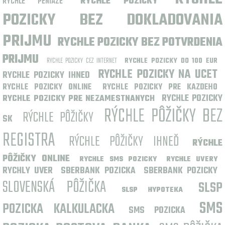
RYCHLE POZICKY
RYCHLE PENIAZE
POZICKY BEZ DOKLADOVANIA
PRIJMU
RYCHLE POZICKY BEZ POTVRDENIA
PRIJMU
RYCHLE POZICKY CEZ INTERNET
RYCHLE POZICKY DO 100 EUR
RYCHLE POZICKY NA UCET
RYCHLE POZICKY IHNED
RYCHLE POZICKY ONLINE
RYCHLE POZICKY PRE KAZDEHO
RYCHLE POZICKY
RYCHLE POZICKY PRE NEZAMESTNANYCH
RÝCHLE PÔŽIČKY BEZ
RÝCHLE PÔŽIČKY
SK
REGISTRA
RÝCHLE PÔŽIČKY IHNEĎ
RÝCHLE
PÔŽIČKY ONLINE
RYCHLE SMS POZICKY
RYCHLE UVERY
RYCHLY UVER
SBERBANK POZICKA
SBERBANK POZICKY
SLOVENSKÁ PÔŽIČKA
SLSP
SLSP HYPOTEKA
SMS
POZICKA KALKULACKA
SMS POZICKA