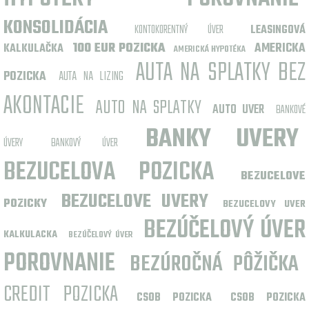
KONSOLIDÁCIA
KONTOKORENTNÝ ÚVER
LEASINGOVÁ
100 EUR POZICKA
AMERICKA
KALKULAČKA
AMERICKÁ HYPOTÉKA
AUTA NA SPLATKY BEZ
POZICKA
AUTA NA LIZING
AKONTACIE
AUTO NA SPLATKY
AUTO UVER
BANKOVÉ
BANKY UVERY
ÚVERY
BANKOVÝ ÚVER
BEZUCELOVA POZICKA
BEZUCELOVE
BEZUCELOVE UVERY
POZICKY
BEZUCELOVY UVER
BEZÚČELOVÝ ÚVER
KALKULACKA
BEZÚČELOVÝ ÚVER
POROVNANIE
BEZÚROČNÁ PÔŽIČKA
CREDIT POZICKA
CSOB POZICKA
CSOB POZICKA