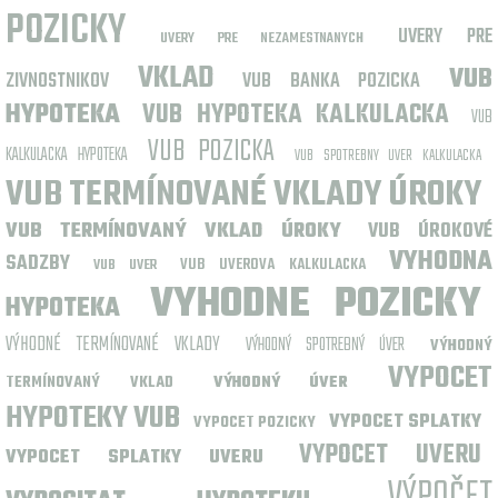
POZICKY
UVERY PRE
UVERY PRE NEZAMESTNANYCH
VKLAD
VUB
ZIVNOSTNIKOV
VUB BANKA POZICKA
HYPOTEKA
VUB HYPOTEKA KALKULACKA
VUB
VUB POZICKA
KALKULACKA HYPOTEKA
VUB SPOTREBNY UVER KALKULACKA
VUB TERMÍNOVANÉ VKLADY ÚROKY
VUB TERMÍNOVANÝ VKLAD ÚROKY
VUB ÚROKOVÉ
VYHODNA
SADZBY
VUB UVEROVA KALKULACKA
VUB UVER
VYHODNE POZICKY
HYPOTEKA
VÝHODNÉ TERMÍNOVANÉ VKLADY
VÝHODNÝ SPOTREBNÝ ÚVER
VÝHODNÝ
VYPOCET
TERMÍNOVANÝ VKLAD
VÝHODNÝ ÚVER
HYPOTEKY VUB
VYPOCET SPLATKY
VYPOCET POZICKY
VYPOCET UVERU
VYPOCET SPLATKY UVERU