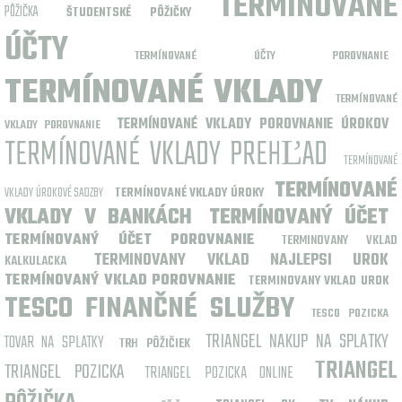
TERMÍNOVANÉ
PÔŽIČKA
ŠTUDENTSKÉ PÔŽIČKY
ÚČTY
TERMÍNOVANÉ ÚČTY POROVNANIE
TERMÍNOVANÉ VKLADY
TERMÍNOVANÉ
TERMÍNOVANÉ VKLADY POROVNANIE ÚROKOV
VKLADY POROVNANIE
TERMÍNOVANÉ VKLADY PREHĽAD
TERMÍNOVANÉ
TERMÍNOVANÉ
VKLADY ÚROKOVÉ SADZBY
TERMÍNOVANÉ VKLADY ÚROKY
VKLADY V BANKÁCH
TERMÍNOVANÝ ÚČET
TERMÍNOVANÝ ÚČET POROVNANIE
TERMINOVANY VKLAD
TERMINOVANY VKLAD NAJLEPSI UROK
KALKULACKA
TERMÍNOVANÝ VKLAD POROVNANIE
TERMINOVANY VKLAD UROK
TESCO FINANČNÉ SLUŽBY
TESCO POZICKA
TRIANGEL NAKUP NA SPLATKY
TOVAR NA SPLATKY
TRH PÔŽIČIEK
TRIANGEL
TRIANGEL POZICKA
TRIANGEL POZICKA ONLINE