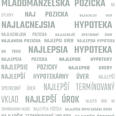
MLADOMANŽELSKÁ PÔŽIČKA
NA
NAJ POZICKA
SPLATKY
NAJLACNEJSI UVER
NAJLACNEJSIA HYPOTEKA
NAJLACNEJSIA POZICKA
NAJLACNEJŠÍ SPOTREBNÝ ÚVER
NAJLEPSI UVER
NAJLAHSIA POZICKA
NAJLEPSIA HYPOTEKA
NAJLEPSIA HYPOTEKA
NA TRHU
NAJLEPSIA POZICKA
NAJLEPSIE HYPOTEKY
NAJLEPSIE POZICKY
NAJLEPSIE UVERY
NAJLEPŠÍ HYPOTEKÁRNY ÚVER
NAJLEPŠÍ
NAJLEPŠÍ TERMÍNOVANÝ
SPOTREBNÝ ÚVER
VKLAD
NAJLEPŠÍ ÚROK
NAJLEPŠÍ ÚROK NA
NAJLEPŠIA PÔŽIČKA
TERMÍNOVANOM VKLADE
NAJLEPŠIE HYPOTEKÁRNE ÚVERY