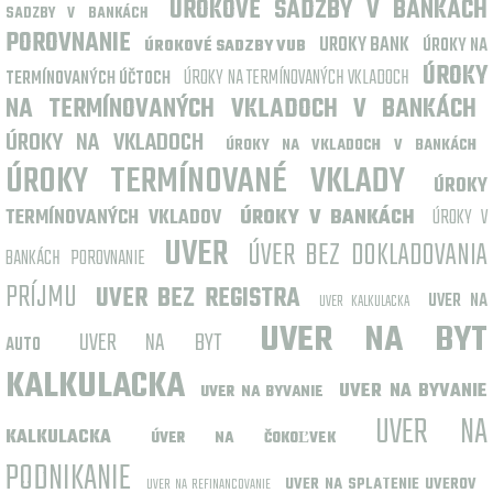
ÚROKOVÉ SADZBY V BANKÁCH
SADZBY V BANKÁCH
POROVNANIE
UROKY BANK
ÚROKY NA
ÚROKOVÉ SADZBY VUB
ÚROKY
ÚROKY NA TERMÍNOVANÝCH VKLADOCH
TERMÍNOVANÝCH ÚČTOCH
NA TERMÍNOVANÝCH VKLADOCH V BANKÁCH
ÚROKY NA VKLADOCH
ÚROKY NA VKLADOCH V BANKÁCH
ÚROKY TERMÍNOVANÉ VKLADY
ÚROKY
TERMÍNOVANÝCH VKLADOV
ÚROKY V BANKÁCH
ÚROKY V
UVER
ÚVER BEZ DOKLADOVANIA
BANKÁCH POROVNANIE
PRÍJMU
UVER BEZ REGISTRA
UVER NA
UVER KALKULACKA
UVER NA BYT
UVER NA BYT
AUTO
KALKULACKA
UVER NA BYVANIE
UVER NA BYVANIE
UVER NA
KALKULACKA
ÚVER NA ČOKOĽVEK
PODNIKANIE
UVER NA SPLATENIE UVEROV
UVER NA REFINANCOVANIE