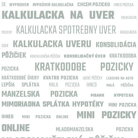
SK
CHCEM POZICKU
HYPOUVER
IHNED POZICKA
HYPOÚVER KALKULAČKA
KALKULACKA NA UVER
KALKULACKA
KALKULACKA SPOTREBNY UVER
KALKULACKA
POZICKY
KALKULACKA UVERU
KONSOLIDÁCIA
UVER
PÔŽIČIEK
KRATKODOBA
KONSOLIDAČNÝ ÚVER
KONSOLIDAČNÁ PÔŽIČKA
KRATKODOBE POZICKY
POZICKA
KRÁTKODOBÉ ÚVERY
KVATRO POZICKA
LACNÉ PÔŽIČKY
LEASING NA AUTO
LEPŠIA SPLÁTKA
MALA POZICKA IHNED
MALÁ PÔŽIČKA
MANZELSKA POZICKA
MBANK HYPOTEKA
MIMORIADNA SPLÁTKA HYPOTÉKY
MINI POZICKA
MINI POZICKY
IHNED
MINI POZICKA ONLINE
ONLINE
MLADOMANZELSKA POZICKA