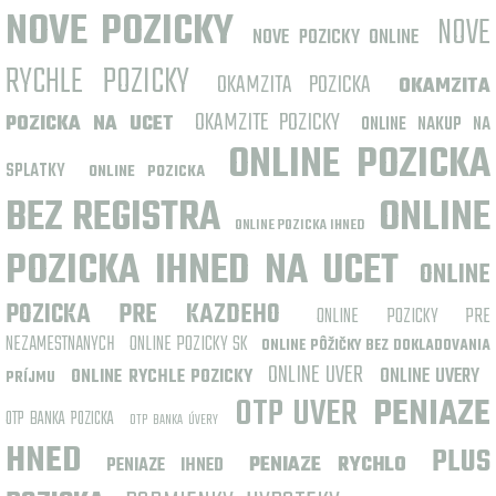
NOVE POZICKY
NOVE
NOVE POZICKY ONLINE
RYCHLE POZICKY
OKAMZITA POZICKA
OKAMZITA
OKAMZITE POZICKY
POZICKA NA UCET
ONLINE NAKUP NA
ONLINE POZICKA
SPLATKY
ONLINE POZICKA
BEZ REGISTRA
ONLINE
ONLINE POZICKA IHNED
POZICKA IHNED NA UCET
ONLINE
POZICKA PRE KAZDEHO
ONLINE POZICKY PRE
NEZAMESTNANYCH
ONLINE POZICKY SK
ONLINE PÔŽIČKY BEZ DOKLADOVANIA
ONLINE UVER
ONLINE UVERY
ONLINE RYCHLE POZICKY
PRÍJMU
OTP UVER
PENIAZE
OTP BANKA POZICKA
OTP BANKA ÚVERY
HNED
PLUS
PENIAZE RYCHLO
PENIAZE IHNED