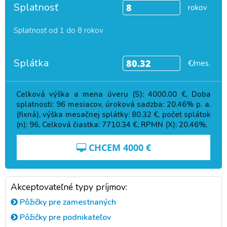
Splatnosť
rokov
Splatnosť od 1 do 8 rokov
Splátka
€/mes.
Celková výška a mena úveru (S):
4000.00
€, Doba
splatnosti:
96
mesiacov, úroková sadzba:
20.46
% p. a.
(fixná), výška mesačnej splátky:
80.32
€, počet splátok
(n):
96
, Celková čiastka:
7710.34
€, RPMN (X):
20.46
%.
CHCEM
4000
€
Akceptovateľné typy príjmov:
Pôžičky pre zamestnaných
Pôžičky pre podnikateľov