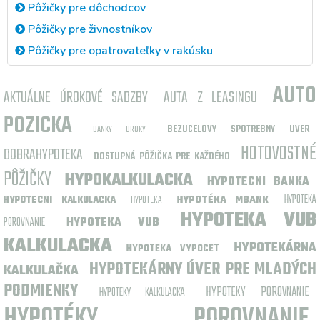
Pôžičky pre dôchodcov
Pôžičky pre živnostníkov
Pôžičky pre opatrovateľky v rakúsku
AUTO
AKTUÁLNE ÚROKOVÉ SADZBY
AUTA Z LEASINGU
POZICKA
BEZUCELOVY SPOTREBNY UVER
BANKY UROKY
HOTOVOSTNÉ
DOBRAHYPOTEKA
DOSTUPNÁ PÔŽIČKA PRE KAŽDÉHO
PÔŽIČKY
HYPOKALKULACKA
HYPOTECNI BANKA
HYPOTEKA
HYPOTEKA
HYPOTÉKA MBANK
HYPOTECNI KALKULACKA
HYPOTEKA VUB
POROVNANIE
HYPOTEKA VUB
KALKULACKA
HYPOTEKÁRNA
HYPOTEKA VYPOCET
HYPOTEKÁRNY ÚVER PRE MLADÝCH
KALKULAČKA
PODMIENKY
HYPOTEKY POROVNANIE
HYPOTEKY KALKULACKA
HYPOTÉKY POROVNANIE