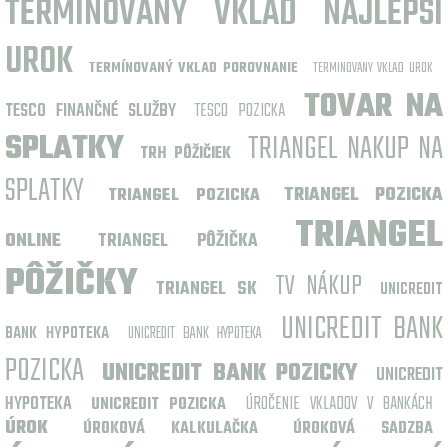
TERMINOVANY VKLAD NAJLEPSI
UROK
TERMÍNOVANÝ VKLAD POROVNANIE
TERMINOVANY VKLAD UROK
TOVAR NA
TESCO FINANČNÉ SLUŽBY
TESCO POZICKA
SPLATKY
TRIANGEL NAKUP NA
TRH PÔŽIČIEK
SPLATKY
TRIANGEL POZICKA
TRIANGEL POZICKA
TRIANGEL
ONLINE
TRIANGEL PÔŽIČKA
PÔŽIČKY
TV NÁKUP
TRIANGEL SK
UNICREDIT
UNICREDIT BANK
BANK HYPOTEKA
UNICREDIT BANK HYPOTEKA
POZICKA
UNICREDIT BANK POZICKY
UNICREDIT
HYPOTEKA
ÚROČENIE VKLADOV V BANKÁCH
UNICREDIT POZICKA
ÚROK
ÚROKOVÁ KALKULAČKA
ÚROKOVÁ SADZBA