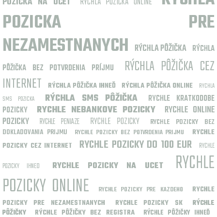
POZICKA NA UCET
RYCHLA POZICKA ONLINE
POZICKA PRE
NEZAMESTNANYCH
RÝCHLA PÔŽIČKA
RÝCHLA
RÝCHLA PÔŽIČKA CEZ
PÔŽIČKA BEZ POTVRDENIA PRÍJMU
INTERNET
RÝCHLA PÔŽIČKA IHNEĎ
RÝCHLA PÔŽIČKA ONLINE
RYCHLA
RÝCHLA SMS PÔŽIČKA
RYCHLE KRATKODOBE
SMS POZICKA
RYCHLE NEBANKOVE POZICKY
RYCHLE ONLINE
POZICKY
POZICKY
RYCHLE POZICKY
RYCHLE PENIAZE
RYCHLE POZICKY BEZ
DOKLADOVANIA PRIJMU
RYCHLE
RYCHLE POZICKY BEZ POTVRDENIA PRIJMU
RYCHLE POZICKY DO 100 EUR
POZICKY CEZ INTERNET
RYCHLE
RYCHLE
RYCHLE POZICKY NA UCET
POZICKY IHNED
POZICKY ONLINE
RYCHLE
RYCHLE POZICKY PRE KAZDEHO
POZICKY PRE NEZAMESTNANYCH
RYCHLE POZICKY SK
RÝCHLE
RÝCHLE PÔŽIČKY BEZ REGISTRA
PÔŽIČKY
RÝCHLE PÔŽIČKY IHNEĎ