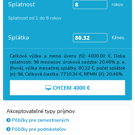
Splatnosť
rokov
Splatnosť od 1 do 8 rokov
Splátka
€/mes.
Celková výška a mena úveru (S):
4000.00
€, Doba
splatnosti:
96
mesiacov, úroková sadzba:
20.46
% p. a.
(fixná), výška mesačnej splátky:
80.32
€, počet splátok
(n):
96
, Celková čiastka:
7710.34
€, RPMN (X):
20.46
%.
CHCEM
4000
€
Akceptovateľné typy príjmov:
Pôžičky pre zamestnaných
Pôžičky pre podnikateľov