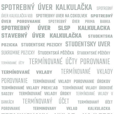
SPOTREBNÝ ÚVER KALKULAČKA
SPOTREBNÝ
ÚVER KALKULAČKA VUB
SPOTREBNY UVER NA COKOLVEK
SPOTREBNÝ
ÚVER POROVNANIE
SPOTREBNÝ ÚVER PRIMA BANKA
SPOTREBNÝ ÚVER SLSP KALKULACKA
STAVEBNÝ ÚVER KALKULAČKA
STUDENTSKA
STUDENTSKY UVER
STUDENTSKE POZICKY
POZICKA
SUKROMNE POZICKY
ŠTUDENTSKÁ PÔŽIČKA
ŠTUDENTSKÉ PÔŽIČKY
TERMÍNOVANÉ ÚČTY POROVNANIE
TERMÍNOVANÉ ÚČTY
TERMÍNOVANÉ VKLADY
TERMÍNOVANÉ VKLADY
POROVNANIE
TERMÍNOVANÉ VKLADY POROVNANIE ÚROKOV
TERMÍNOVANÉ VKLADY PREHĽAD
TERMÍNOVANÉ VKLADY ÚROKOVÉ
TERMÍNOVANÉ VKLADY ÚROKY
TERMÍNOVANÉ VKLADY V
SADZBY
TERMÍNOVANÝ ÚČET
BANKÁCH
TERMÍNOVANÝ ÚČET
POROVNANIE
TERMINOVANY VKLAD KALKULACKA