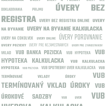
KALKULAČKA
UVERY A POZICKY
UVERY BEZ
ÚVERY BEZ
DOKLADOVANIA PRIJMU
REGISTRA
UVERY BEZ REGISTRA ONLINE
UVERY
UVERY NA BYVANIE KALKULACKA
NA BYVANIE
ÚVERY POROVNANIE
UVERY NA COKOLVEK
UVERY ONLINE
UVERY PRE NEZAMESTNANYCH
UVERY POZICKY
UVERY PRE ZIVNOSTNIKOV
VUB
VUB BANKA POZICKA
VKLAD
VUB HYPOTEKA
HYPOTEKA KALKULACKA
VUB KALKULACKA
VUB SPOTREBNY UVER KALKULACKA
HYPOTEKA
VUB
VUB POZICKA
VUB
TERMÍNOVANÉ VKLADY ÚROKY
TERMÍNOVANÝ VKLAD ÚROKY
VUB
VUB
ÚROKOVÉ SADZBY
VUB UVER