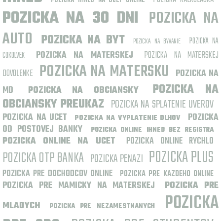
POZICKA IHNED NA UCET ONLINE
POZICKA NA 30 DNI
POZICKA NA
AUTO
POZICKA NA BYT
POZICKA NA
POZICKA NA BYVANIE
POZICKA NA MATERSKEJ
POZICKA NA MATERSKEJ
COKOLVEK
POZICKA NA MATERSKU
DOVOLENKE
POZICKA NA
POZICKA NA
MD
POZICKA NA OBCIANSKY
OBCIANSKY PREUKAZ
POZICKA NA SPLATENIE UVEROV
POZICKA NA UCET
POZICKA
POZICKA NA VYPLATENIE DLHOV
OD POSTOVEJ BANKY
POZICKA ONLINE IHNED BEZ REGISTRA
POZICKA ONLINE NA UCET
POZICKA ONLINE RYCHLO
POZICKA PLUS
POZICKA OTP BANKA
POZICKA PENAZI
POZICKA PRE DOCHODCOV ONLINE
POZICKA PRE KAZDEHO ONLINE
POZICKA PRE MAMICKY NA MATERSKEJ
POZICKA PRE
POZICKA
MLADYCH
POZICKA PRE NEZAMESTNANYCH