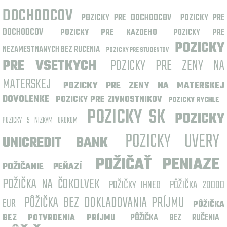
DOCHODCOV
POZICKY PRE DOCHODCOV
POZICKY PRE
DOCHODCOV
POZICKY PRE KAZDEHO
POZICKY PRE
POZICKY
NEZAMESTNANYCH BEZ RUCENIA
POZICKY PRE STUDENTOV
PRE VSETKYCH
POZICKY PRE ZENY NA
MATERSKEJ
POZICKY PRE ZENY NA MATERSKEJ
DOVOLENKE
POZICKY PRE ZIVNOSTNIKOV
POZICKY RYCHLE
POZICKY SK
POZICKY
POZICKY S NIZKYM UROKOM
POZICKY UVERY
UNICREDIT BANK
POŽIČAŤ PENIAZE
POŽIČANIE PEŇAZÍ
POŽIČKA NA ČOKOLVEK
POŽIČKY IHNED
PÔŽIČKA 20000
PÔŽIČKA BEZ DOKLADOVANIA PRÍJMU
EUR
PÔŽIČKA
PÔŽIČKA BEZ RUČENIA
BEZ POTVRDENIA PRÍJMU