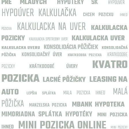
PRE MLADYCH
HYPOTEKY SK
HYPOUVER
HYPOÚVER KALKULAČKA
CHCEM POZICKU
IHNED
KALKULACKA NA UVER
KALKULACKA
POZICKA
POZICKY
KALKULACKA UVER
KALKULACKA SPOTREBNY UVER
KONSOLIDÁCIA PÔŽIČIEK
KALKULACKA UVERU
KONSOLIDAČNÁ
KONSOLIDAČNÝ ÚVER
KRATKODOBE
PÔŽIČKA
KRATKODOBA POZICKA
KVATRO
POZICKY
KRÁTKODOBÉ ÚVERY
POZICKA
LEASING NA
LACNÉ PÔŽIČKY
MALÁ
AUTO
MALA POZICKA IHNED
LEPŠIA SPLÁTKA
PÔŽIČKA
MBANK HYPOTEKA
MANZELSKA POZICKA
MIMORIADNA SPLÁTKA HYPOTÉKY
MINI POZICKA
MINI POZICKA ONLINE
IHNED
MINI POZICKY