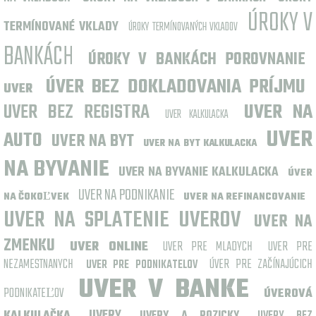
ÚROKY V
TERMÍNOVANÉ VKLADY
ÚROKY TERMÍNOVANÝCH VKLADOV
BANKÁCH
ÚROKY V BANKÁCH POROVNANIE
ÚVER BEZ DOKLADOVANIA PRÍJMU
UVER
UVER BEZ REGISTRA
UVER NA
UVER KALKULACKA
UVER
AUTO
UVER NA BYT
UVER NA BYT KALKULACKA
NA BYVANIE
UVER NA BYVANIE KALKULACKA
ÚVER
UVER NA PODNIKANIE
NA ČOKOĽVEK
UVER NA REFINANCOVANIE
UVER NA SPLATENIE UVEROV
UVER NA
ZMENKU
UVER ONLINE
UVER PRE MLADYCH
UVER PRE
NEZAMESTNANYCH
ÚVER PRE ZAČÍNAJÚCICH
UVER PRE PODNIKATELOV
UVER V BANKE
PODNIKATEĽOV
ÚVEROVÁ
UVERY