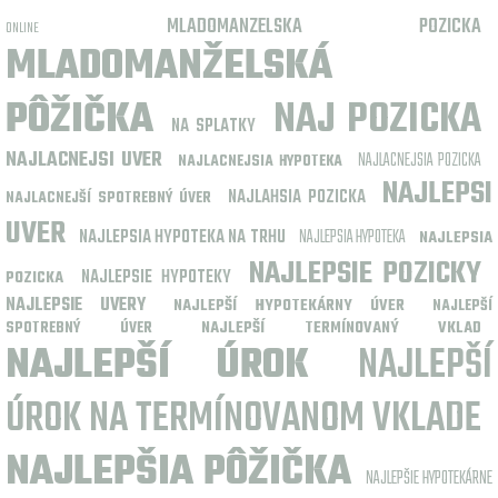
MLADOMANZELSKA POZICKA
ONLINE
MLADOMANŽELSKÁ
PÔŽIČKA
NAJ POZICKA
NA SPLATKY
NAJLACNEJSI UVER
NAJLACNEJSIA POZICKA
NAJLACNEJSIA HYPOTEKA
NAJLEPSI
NAJLAHSIA POZICKA
NAJLACNEJŠÍ SPOTREBNÝ ÚVER
UVER
NAJLEPSIA HYPOTEKA NA TRHU
NAJLEPSIA HYPOTEKA
NAJLEPSIA
NAJLEPSIE POZICKY
NAJLEPSIE HYPOTEKY
POZICKA
NAJLEPSIE UVERY
NAJLEPŠÍ HYPOTEKÁRNY ÚVER
NAJLEPŠÍ
NAJLEPŠÍ TERMÍNOVANÝ VKLAD
SPOTREBNÝ ÚVER
NAJLEPŠÍ ÚROK
NAJLEPŠÍ
ÚROK NA TERMÍNOVANOM VKLADE
NAJLEPŠIA PÔŽIČKA
NAJLEPŠIE HYPOTEKÁRNE