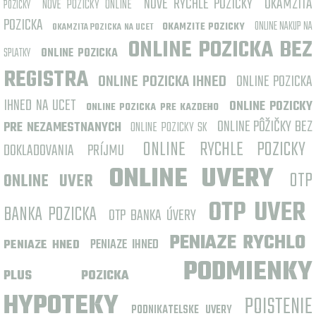
NOVE RYCHLE POZICKY
OKAMZITA
NOVE POZICKY ONLINE
POZICKY
POZICKA
ONLINE NAKUP NA
OKAMZITE POZICKY
OKAMZITA POZICKA NA UCET
ONLINE POZICKA BEZ
SPLATKY
ONLINE POZICKA
REGISTRA
ONLINE POZICKA IHNED
ONLINE POZICKA
IHNED NA UCET
ONLINE POZICKY
ONLINE POZICKA PRE KAZDEHO
ONLINE PÔŽIČKY BEZ
PRE NEZAMESTNANYCH
ONLINE POZICKY SK
ONLINE RYCHLE POZICKY
DOKLADOVANIA PRÍJMU
ONLINE UVERY
OTP
ONLINE UVER
OTP UVER
BANKA POZICKA
OTP BANKA ÚVERY
PENIAZE RYCHLO
PENIAZE IHNED
PENIAZE HNED
PODMIENKY
PLUS POZICKA
HYPOTEKY
POISTENIE
PODNIKATELSKE UVERY