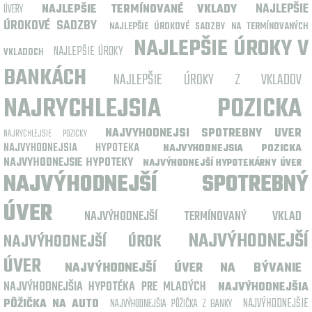
NAJLEPŠIE
ÚVERY
NAJLEPŠIE TERMÍNOVANÉ VKLADY
ÚROKOVÉ SADZBY
NAJLEPŠIE ÚROKOVÉ SADZBY NA TERMÍNOVANÝCH
NAJLEPŠIE ÚROKY V
NAJLEPŠIE ÚROKY
VKLADOCH
BANKÁCH
NAJLEPŠIE ÚROKY Z VKLADOV
NAJRYCHLEJSIA POZICKA
NAJVYHODNEJSI SPOTREBNY UVER
NAJRYCHLEJSIE POZICKY
NAJVYHODNEJSIA HYPOTEKA
NAJVYHODNEJSIA POZICKA
NAJVYHODNEJSIE HYPOTEKY
NAJVÝHODNEJŠÍ HYPOTEKÁRNY ÚVER
NAJVÝHODNEJŠÍ SPOTREBNÝ
ÚVER
NAJVÝHODNEJŠÍ TERMÍNOVANÝ VKLAD
NAJVÝHODNEJŠÍ
NAJVÝHODNEJŠÍ ÚROK
ÚVER
NAJVÝHODNEJŠÍ ÚVER NA BÝVANIE
NAJVÝHODNEJŠIA HYPOTÉKA PRE MLADÝCH
NAJVÝHODNEJŠIA
NAJVÝHODNEJŠIE
PÔŽIČKA NA AUTO
NAJVÝHODNEJŠIA PÔŽIČKA Z BANKY