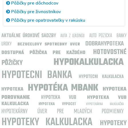
Pôžičky pre dôchodcov
Pôžičky pre živnostníkov
Pôžičky pre opatrovateľky v rakúsku
AKTUÁLNE ÚROKOVÉ SADZBY
AUTO POZICKA
BANKY
AUTA Z LEASINGU
DOBRAHYPOTEKA
UROKY
BEZUCELOVY SPOTREBNY UVER
HOTOVOSTNÉ
DOSTUPNÁ PÔŽIČKA PRE KAŽDÉHO
HYPOKALKULACKA
PÔŽIČKY
HYPOTECNI BANKA
HYPOTECNI KALKULACKA
HYPOTÉKA MBANK
HYPOTEKA
HYPOTEKA
POROVNANIE
HYPOTEKA VUB
HYPOTEKA VUB
KALKULACKA
HYPOTEKA VYPOCET
HYPOTEKÁRNA KALKULAČKA
HYPOTEKÁRNY ÚVER PRE MLADÝCH PODMIENKY
HYPOTEKY KALKULACKA
HYPOTEKY