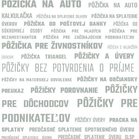
PÔŽIČKA NA AUTO
PÔŽIČKA NA AUTO
KALKULAČKA
PÔŽIČKA NA SPLATENIE
PÔŽIČKA NA SPLATENIE DLHOV
PÔŽIČKA OD POŠTOVEJ BANKY
ÚVEROV
PÔŽIČKA OD
SÚKROMNEJ OSOBY
PÔŽIČKA PRE
PÔŽIČKA PRE MLADÝCH
NEZAMESTNANÝCH
PÔŽIČKA PRE ZAČÍNAJÚCICH PODNIKATEĽOV
PÔŽIČKA PRE ŽIVNOSTNÍKOV
PÔŽIČKA S NAJNIŽŠÍM
PÔŽIČKY A ÚVERY
PÔŽIČKA TRIANGEL
ÚROKOM
PÔŽIČKY BEZ POTVRDENIA O PRÍJME
PÔŽIČKY NA OBČIANSKY
PÔŽIČKY NA MATERSKEJ DOVOLENKE
PÔŽIČKY
PÔŽIČKY POROVNANIE
PREUKAZ
PÔŽIČKY PRE
PRE DÔCHODCOV
PODNIKATEĽOV
PÔŽIČKY ÚVERY
PRACKA NA
SPLATKY
PREDČASNÉ SPLATENIE SPOTREBNÉHO ÚVERU
PREDČASNÉ SPLATENIE ÚVERU SLSP
PREDČASNÉ SPLATENIE ÚVERU