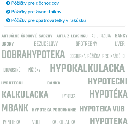
Pôžičky pre dôchodcov
Pôžičky pre živnostníkov
Pôžičky pre opatrovateľky v rakúsku
BANKY
AUTO POZICKA
AUTA Z LEASINGU
AKTUÁLNE ÚROKOVÉ SADZBY
BEZUCELOVY SPOTREBNY UVER
UROKY
DOBRAHYPOTEKA
DOSTUPNÁ PÔŽIČKA PRE KAŽDÉHO
HYPOKALKULACKA
HOTOVOSTNÉ PÔŽIČKY
HYPOTECNI
HYPOTECNI BANKA
HYPOTÉKA
KALKULACKA
HYPOTEKA
MBANK
HYPOTEKA VUB
HYPOTEKA POROVNANIE
HYPOTEKA
HYPOTEKA VUB KALKULACKA