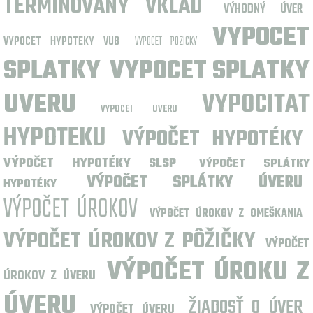
TERMÍNOVANÝ VKLAD
VÝHODNÝ ÚVER
VYPOCET
VYPOCET HYPOTEKY VUB
VYPOCET POZICKY
SPLATKY
VYPOCET SPLATKY
UVERU
VYPOCITAT
VYPOCET UVERU
HYPOTEKU
VÝPOČET HYPOTÉKY
VÝPOČET HYPOTÉKY SLSP
VÝPOČET SPLÁTKY
VÝPOČET SPLÁTKY ÚVERU
HYPOTÉKY
VÝPOČET ÚROKOV
VÝPOČET ÚROKOV Z OMEŠKANIA
VÝPOČET ÚROKOV Z PÔŽIČKY
VÝPOČET
VÝPOČET ÚROKU Z
ÚROKOV Z ÚVERU
ÚVERU
ŽIADOSŤ O ÚVER
VÝPOČET ÚVERU