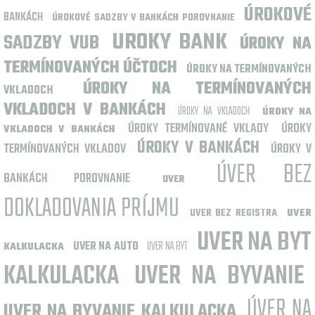
ÚROKOVÉ
BANKÁCH
ÚROKOVÉ SADZBY V BANKÁCH POROVNANIE
UROKY BANK
SADZBY VUB
ÚROKY NA
TERMÍNOVANÝCH ÚČTOCH
ÚROKY NA TERMÍNOVANÝCH
ÚROKY NA TERMÍNOVANÝCH
VKLADOCH
VKLADOCH V BANKÁCH
ÚROKY NA VKLADOCH
ÚROKY NA
ÚROKY TERMÍNOVANÉ VKLADY
ÚROKY
VKLADOCH V BANKÁCH
ÚROKY V BANKÁCH
TERMÍNOVANÝCH VKLADOV
ÚROKY V
ÚVER BEZ
BANKÁCH POROVNANIE
UVER
DOKLADOVANIA PRÍJMU
UVER BEZ REGISTRA
UVER
UVER NA BYT
UVER NA AUTO
UVER NA BYT
KALKULACKA
KALKULACKA
UVER NA BYVANIE
ÚVER NA
UVER NA BYVANIE KALKULACKA