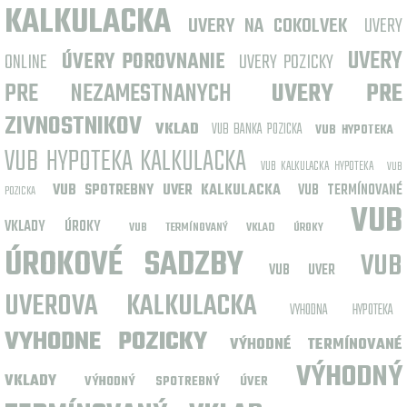
KALKULACKA
UVERY NA COKOLVEK
UVERY
UVERY
ONLINE
ÚVERY POROVNANIE
UVERY POZICKY
PRE NEZAMESTNANYCH
UVERY PRE
ZIVNOSTNIKOV
VKLAD
VUB BANKA POZICKA
VUB HYPOTEKA
VUB HYPOTEKA KALKULACKA
VUB KALKULACKA HYPOTEKA
VUB
VUB SPOTREBNY UVER KALKULACKA
VUB TERMÍNOVANÉ
POZICKA
VUB
VKLADY ÚROKY
VUB TERMÍNOVANÝ VKLAD ÚROKY
ÚROKOVÉ SADZBY
VUB
VUB UVER
UVEROVA KALKULACKA
VYHODNA HYPOTEKA
VYHODNE POZICKY
VÝHODNÉ TERMÍNOVANÉ
VÝHODNÝ
VKLADY
VÝHODNÝ SPOTREBNÝ ÚVER