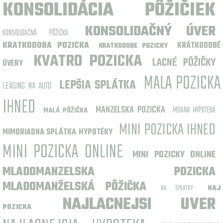
KONSOLIDÁCIA PÔŽIČIEK
KONSOLIDAČNÝ ÚVER
KONSOLIDAČNÁ PÔŽIČKA
KRATKODOBA POZICKA
KRÁTKODOBÉ
KRATKODOBE POZICKY
KVATRO POZICKA
LACNÉ PÔŽIČKY
ÚVERY
MALA POZICKA
LEPŠIA SPLÁTKA
LEASING NA AUTO
IHNED
MANZELSKA POZICKA
MBANK HYPOTEKA
MALÁ PÔŽIČKA
MINI POZICKA IHNED
MIMORIADNA SPLÁTKA HYPOTÉKY
MINI POZICKA ONLINE
MINI POZICKY ONLINE
MLADOMANZELSKA POZICKA
MLADOMANŽELSKÁ PÔŽIČKA
NA SPLATKY
NAJ
NAJLACNEJSI UVER
POZICKA