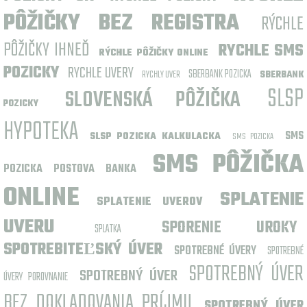
PÔŽIČKY BEZ REGISTRA
RÝCHLE
PÔŽIČKY IHNEĎ
RYCHLE SMS
RÝCHLE PÔŽIČKY ONLINE
POZICKY
RYCHLE UVERY
SBERBANK POZICKA
RYCHLY UVER
SBERBANK
SLSP
SLOVENSKÁ PÔŽIČKA
POZICKY
HYPOTEKA
SMS
SLSP POZICKA KALKULACKA
SMS POZICKA
SMS PÔŽIČKA
POZICKA POSTOVA BANKA
ONLINE
SPLATENIE
SPLATENIE UVEROV
UVERU
SPORENIE UROKY
SPLATKA
SPOTREBITEĽSKÝ ÚVER
SPOTREBNÉ ÚVERY
SPOTREBNÉ
SPOTREBNÝ ÚVER
SPOTREBNÝ ÚVER
ÚVERY POROVNANIE
BEZ DOKLADOVANIA PRÍJMU
SPOTREBNÝ ÚVER