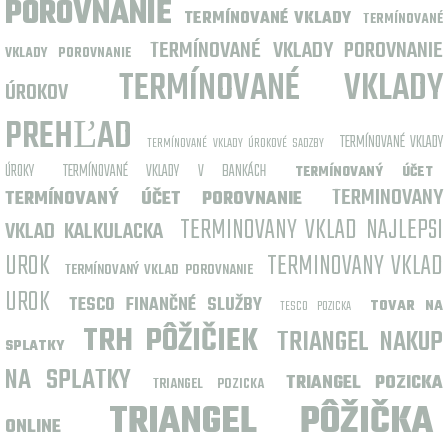
POROVNANIE
TERMÍNOVANÉ VKLADY
TERMÍNOVANÉ
TERMÍNOVANÉ VKLADY POROVNANIE
VKLADY POROVNANIE
TERMÍNOVANÉ VKLADY
ÚROKOV
PREHĽAD
TERMÍNOVANÉ VKLADY
TERMÍNOVANÉ VKLADY ÚROKOVÉ SADZBY
ÚROKY
TERMÍNOVANÉ VKLADY V BANKÁCH
TERMÍNOVANÝ ÚČET
TERMINOVANY
TERMÍNOVANÝ ÚČET POROVNANIE
TERMINOVANY VKLAD NAJLEPSI
VKLAD KALKULACKA
UROK
TERMINOVANY VKLAD
TERMÍNOVANÝ VKLAD POROVNANIE
UROK
TESCO FINANČNÉ SLUŽBY
TOVAR NA
TESCO POZICKA
TRH PÔŽIČIEK
TRIANGEL NAKUP
SPLATKY
NA SPLATKY
TRIANGEL POZICKA
TRIANGEL POZICKA
TRIANGEL PÔŽIČKA
ONLINE