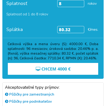
Splatnosť
rokov
Splatnosť od 1 do 8 rokov
Splátka
€/mes.
Celková výška a mena úveru (S):
4000.00
€, Doba
splatnosti:
96
mesiacov, úroková sadzba:
20.46
% p. a.
(fixná), výška mesačnej splátky:
80.32
€, počet splátok
(n):
96
, Celková čiastka:
7710.34
€, RPMN (X):
20.46
%.
CHCEM
4000
€
Akceptovateľné typy príjmov:
Pôžičky pre zamestnaných
Pôžičky pre podnikateľov