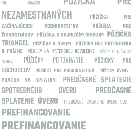
PÔŽIČKA PRE
PRE MLADÝCH
NEZAMESTNANÝCH
PÔŽIČKA PRE
ZAČÍNAJÚCICH PODNIKATEĽOV
PÔŽIČKA PRE
PÔŽIČKA
PÔŽIČKA S NAJNIŽŠÍM ÚROKOM
ŽIVNOSTNÍKOV
TRIANGEL
PÔŽIČKY BEZ POTVRDENIA
PÔŽIČKY A ÚVERY
O PRÍJME
PÔŽIČKY NA MATERSKEJ DOVOLENKE
PÔŽIČKY NA OBČIANSKY
PÔŽIČKY POROVNANIE
PÔŽIČKY PRE
PREUKAZ
DÔCHODCOV
PÔŽIČKY PRE PODNIKATEĽOV
PÔŽIČKY ÚVERY
PREDČASNÉ SPLATENIE
PRACKA NA SPLATKY
SPOTREBNÉHO ÚVERU
PREDČASNÉ
SPLATENIE ÚVERU
PREDČASNÉ SPLATENIE ÚVERU SLSP
PREFINANCOVANIE
PREFINANCOVANIE