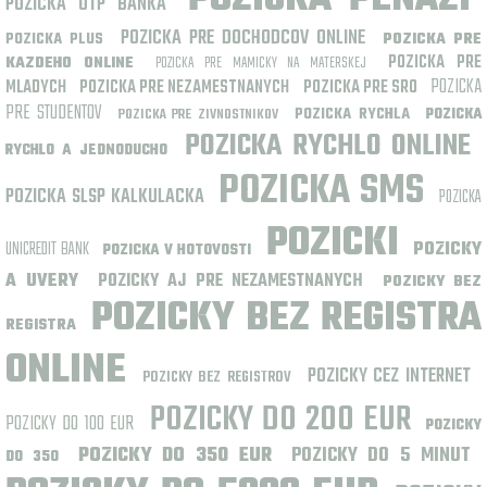
POZICKA OTP BANKA
POZICKA PRE DOCHODCOV ONLINE
POZICKA PLUS
POZICKA PRE
POZICKA PRE
KAZDEHO ONLINE
POZICKA PRE MAMICKY NA MATERSKEJ
POZICKA
MLADYCH
POZICKA PRE NEZAMESTNANYCH
POZICKA PRE SRO
PRE STUDENTOV
POZICKA RYCHLA
POZICKA PRE ZIVNOSTNIKOV
POZICKA
POZICKA RYCHLO ONLINE
RYCHLO A JEDNODUCHO
POZICKA SMS
POZICKA SLSP KALKULACKA
POZICKA
POZICKI
UNICREDIT BANK
POZICKY
POZICKA V HOTOVOSTI
A UVERY
POZICKY AJ PRE NEZAMESTNANYCH
POZICKY BEZ
POZICKY BEZ REGISTRA
REGISTRA
ONLINE
POZICKY CEZ INTERNET
POZICKY BEZ REGISTROV
POZICKY DO 200 EUR
POZICKY DO 100 EUR
POZICKY
POZICKY DO 350 EUR
POZICKY DO 5 MINUT
DO 350