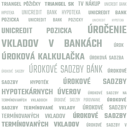
TV NÁKUP
TRIANGEL PÔŽIČKY
TRIANGEL SK
UNICREDIT BANK
UNICREDIT BANK HYPOTEKA
UNICREDIT BANK
HYPOTEKA
POZICKA
UNICREDIT BANK POZICKY
UNICREDIT HYPOTEKA
ÚROČENIE
UNICREDIT POZICKA
VKLADOV V BANKÁCH
ÚROK
ÚROKOVÁ KALKULAČKA
ÚROKOVÁ SADZBA
ÚROKOVÉ SADZBY BÁNK
ÚROKOVÉ
ÚROKOVÉ SADZBY
ÚROKOVÉ SADZBY
SADZBY HYPOTÉK
HYPOTEKÁRNYCH ÚVEROV
ÚROKOVÉ SADZBY NA
ÚROKOVÉ SADZBY POROVNANIE
ÚROKOVÉ
TERMÍNOVANÝCH VKLADOCH
ÚROKOVÉ SADZBY
SADZBY TERMÍNOVANÉ VKLADY
TERMÍNOVANÝCH VKLADOV
ÚROKOVÉ SADZBY
TERMÍNOVANÝCH VKLADOV
ÚROKOVÉ SADZBY V