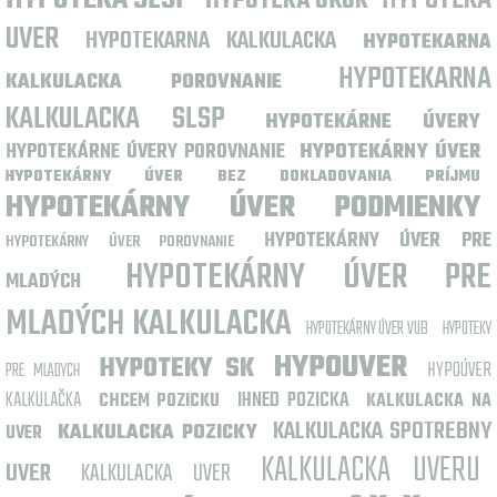
HYPOTEKA UROK
UVER
HYPOTEKARNA KALKULACKA
HYPOTEKARNA
HYPOTEKARNA
KALKULACKA POROVNANIE
KALKULACKA SLSP
HYPOTEKÁRNE ÚVERY
HYPOTEKÁRNE ÚVERY POROVNANIE
HYPOTEKÁRNY ÚVER
HYPOTEKÁRNY ÚVER BEZ DOKLADOVANIA PRÍJMU
HYPOTEKÁRNY ÚVER PODMIENKY
HYPOTEKÁRNY ÚVER PRE
HYPOTEKÁRNY ÚVER POROVNANIE
HYPOTEKÁRNY ÚVER PRE
MLADÝCH
MLADÝCH KALKULACKA
HYPOTEKÁRNY ÚVER VUB
HYPOTEKY
HYPOUVER
HYPOTEKY SK
HYPOÚVER
PRE MLADYCH
KALKULAČKA
IHNED POZICKA
CHCEM POZICKU
KALKULACKA NA
KALKULACKA SPOTREBNY
KALKULACKA POZICKY
UVER
KALKULACKA UVERU
UVER
KALKULACKA UVER