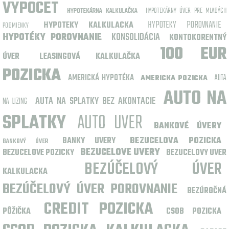
VYPOCET
HYPOTEKÁRNY ÚVER PRE MLADÝCH
HYPOTEKÁRNA KALKULAČKA
HYPOTEKY POROVNANIE
HYPOTEKY KALKULACKA
PODMIENKY
HYPOTÉKY POROVNANIE
KONSOLIDÁCIA
KONTOKORENTNÝ
100 EUR
ÚVER
LEASINGOVÁ KALKULAČKA
POZICKA
AMERICKÁ HYPOTÉKA
AUTA
AMERICKA POZICKA
AUTO NA
AUTA NA SPLATKY BEZ AKONTACIE
NA LIZING
SPLATKY
AUTO UVER
BANKOVÉ ÚVERY
BANKY UVERY
BEZUCELOVA POZICKA
BANKOVÝ ÚVER
BEZUCELOVE UVERY
BEZUCELOVE POZICKY
BEZUCELOVY UVER
BEZÚČELOVÝ ÚVER
KALKULACKA
BEZÚČELOVÝ ÚVER POROVNANIE
BEZÚROČNÁ
CREDIT POZICKA
PÔŽIČKA
CSOB POZICKA