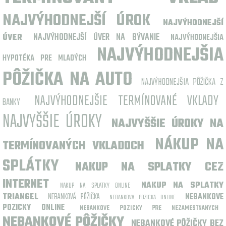
NAJVÝHODNEJŠÍ ÚROK
NAJVÝHODNEJŠÍ
NAJVÝHODNEJŠÍ ÚVER NA BÝVANIE
ÚVER
NAJVÝHODNEJŠIA
NAJVÝHODNEJŠIA
HYPOTÉKA PRE MLADÝCH
PÔŽIČKA NA AUTO
NAJVÝHODNEJŠIA PÔŽIČKA Z
NAJVÝHODNEJŠIE TERMÍNOVANÉ VKLADY
BANKY
NAJVYŠŠIE ÚROKY
NAJVYŠŠIE ÚROKY NA
NÁKUP NA
TERMÍNOVANÝCH VKLADOCH
SPLÁTKY
NAKUP NA SPLATKY CEZ
INTERNET
NAKUP NA SPLATKY
NAKUP NA SPLATKY ONLINE
TRIANGEL
NEBANKOVÁ PÔŽIČKA
NEBANKOVE
NEBANKOVA POZICKA ONLINE
POZICKY ONLINE
NEBANKOVE POZICKY PRE NEZAMESTNANYCH
NEBANKOVÉ PÔŽIČKY
NEBANKOVÉ PÔŽIČKY BEZ