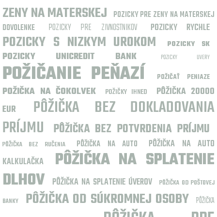
ZENY NA MATERSKEJ
POZICKY PRE ZENY NA MATERSKEJ
POZICKY PRE ZIVNOSTNIKOV
POZICKY RYCHLE
DOVOLENKE
POZICKY S NIZKYM UROKOM
POZICKY SK
POZICKY UNICREDIT BANK
POZICKY UVERY
POŽIČANIE PEŇAZÍ
POŽIČAŤ PENIAZE
POŽIČKA NA ČOKOLVEK
PÔŽIČKA 20000
POŽIČKY IHNED
PÔŽIČKA BEZ DOKLADOVANIA
EUR
PRÍJMU
PÔŽIČKA BEZ POTVRDENIA PRÍJMU
PÔŽIČKA NA AUTO
PÔŽIČKA NA AUTO
PÔŽIČKA BEZ RUČENIA
PÔŽIČKA NA SPLATENIE
KALKULAČKA
DLHOV
PÔŽIČKA NA SPLATENIE ÚVEROV
PÔŽIČKA OD POŠTOVEJ
PÔŽIČKA OD SÚKROMNEJ OSOBY
PÔŽIČKA
BANKY