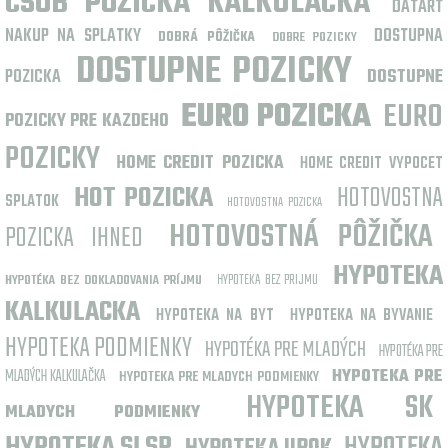
CSOB POZICKA KALKULACKA
DATART
NAKUP NA SPLATKY
DOSTUPNA
DOBRÁ PÔŽIČKA
DOBRE POZICKY
DOSTUPNE POZICKY
POZICKA
DOSTUPNE
EURO POZICKA
EURO
POZICKY PRE KAZDEHO
POZICKY
HOME CREDIT POZICKA
HOME CREDIT VYPOCET
HOT POZICKA
HOTOVOSTNA
SPLATOK
HOTOVOSTNA POZICKA
HOTOVOSTNÁ PÔŽIČKA
POZICKA IHNED
HYPOTEKA
HYPOTEKA BEZ PRIJMU
HYPOTÉKA BEZ DOKLADOVANIA PRÍJMU
KALKULACKA
HYPOTEKA NA BYT
HYPOTEKA NA BYVANIE
HYPOTEKA PODMIENKY
HYPOTÉKA PRE MLADÝCH
HYPOTÉKA PRE
MLADÝCH KALKULAČKA
HYPOTEKA PRE
HYPOTEKA PRE MLADYCH PODMIENKY
HYPOTEKA SK
MLADYCH PODMIENKY
HYPOTEKA SLSP
HYPOTEKA